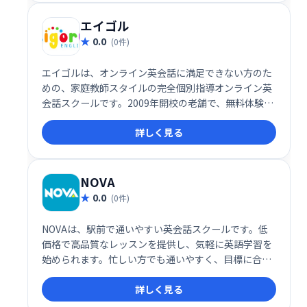
エイゴル
0.0
(0件)
エイゴルは、オンライン英会話に満足できない方のた
めの、家庭教師スタイルの完全個別指導オンライン英
会話スクールです。2009年開校の老舗で、無料体験レ
ッスンは回数無制限、後払い制、月額1000円以下とリ
詳しく見る
ーズナブルな価格が魅力です。マンツーマン指導で、
あなたの英語学習を徹底的にサポートします。
NOVA
0.0
(0件)
NOVAは、駅前で通いやすい英会話スクールです。低
価格で高品質なレッスンを提供し、気軽に英語学習を
始められます。忙しい方でも通いやすく、目標に合わ
せた学習プランで、英語力を効率的にアップできま
詳しく見る
す。多くの生徒が夢を実現した実績があります。まず
は無料体験レッスンでNOVAの学習システムを体感し