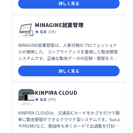
詳しく見る
業務効率化とコスト削減を実現し、スムーズな人材管
理をサポートします。
MINAGINE就業管理
0.0
(0件)
MINAGINE就業管理は、人事労務のプロフェッショナ
ルが開発した、コンプライアンスを重視した勤怠管理
システムです。正確な勤怠データの記録・管理をスム
ーズに行い、人事労務業務の効率化を支援します。安
詳しく見る
心して利用できる、信頼性の高いシステムです。
KINPIRA CLOUD
0.0
(0件)
KINPIRA CLOUDは、交通系ICカードをかざすだけで簡
単に勤怠管理ができるクラウド型システムです。Suica
やPASMOなど、普段持ち歩くカードで出退勤を打刻で
きます。登録スタッフ30名までは無料で利用可能で