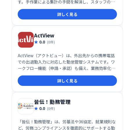
す。手作業による集計の手間を解消し、スタッフの出
退勤管理と集計を簡単・確実に実行できます。忙しい
詳しく見る
オーナー様を煩雑な業務から解放し、スムーズな店舗
運営をサポートします。
ActView
0.0
(0件)
ActView（アクトビュー）は、外出先からの携帯電話
での出退勤入力に対応した勤怠管理システムです。ワ
ークフロー機能（申請・承認）も備え、業務効率化を
支援します。場所を選ばず、スムーズな勤怠管理と各
詳しく見る
種申請を実現します。
皆伝！勤務管理
0.0
(0件)
「皆伝！勤務管理」は、労基法や36協定、就業規則な
ど、労務コンプライアンスを徹底的にサポートする勤