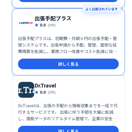
よく比較されています
出張手配プラス
0.0
(0件)
出張手配プラスは、初期費・月額０円の出張手配・管
理システムです。出張申請から手配、管理、面倒な経
費精算を削減し、業務フロー改善やコスト削減に役立
つサービスです。国内出張・海外出張どちらも一括手
詳しく見る
配が可能。
Dr.Travel
0.0
(0件)
Dr.Travelは、出張の手配から情報収集までを一括で代
行するサービスです。 出張に伴う手間を大幅に削減
し、渡航データのリアルタイム管理で、企業の安全管
理とガバナンス強化を実現します。 効率的な出張管理
詳しく見る
で、業務の生産性向上に貢献します。