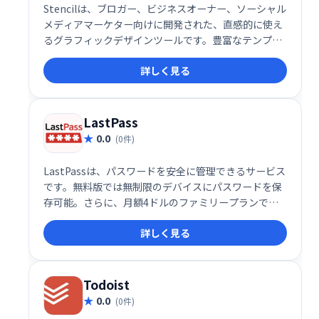
Stencilは、ブロガー、ビジネスオーナー、ソーシャル
メディアマーケター向けに開発された、直感的に使え
るグラフィックデザインツールです。豊富なテンプレ
ートと簡単操作で、魅力的な画像や動画を素早く作成
詳しく見る
できます。SNS投稿からブログ記事のアイキャッチま
で、様々なシーンで活用可能です。
LastPass
0.0
(0件)
LastPassは、パスワードを安全に管理できるサービス
です。無料版では無制限のデバイスにパスワードを保
存可能。さらに、月額4ドルのファミリープランで
は、最大6アカウントでパスワード共有が可能です。
詳しく見る
家族で安全にパスワードを管理したい方におすすめで
す。
Todoist
0.0
(0件)