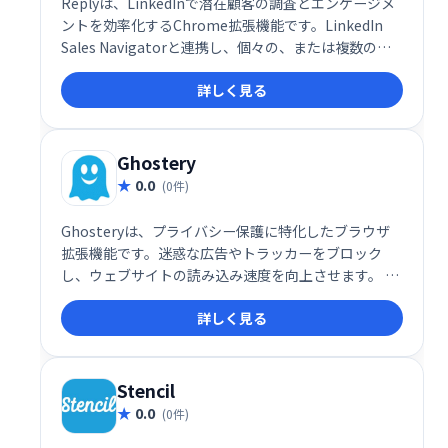
Replyは、LinkedInで潜在顧客の調査とエンゲージメ
ントを効率化するChrome拡張機能です。LinkedIn
Sales Navigatorと連携し、個々の、または複数の見
込み客のメールアドレスを迅速かつ簡単に検索・確認
詳しく見る
できます。営業活動の効率化に役立つツールです。
Ghostery
0.0
(0件)
Ghosteryは、プライバシー保護に特化したブラウザ
拡張機能です。迷惑な広告やトラッカーをブロック
し、ウェブサイトの読み込み速度を向上させます。 個
人データ収集を制御できるだけでなく、シンプルで分
詳しく見る
かりやすいダッシュボードで、Webサイトのトラッキ
ング状況を把握できます。快適で安全なインターネッ
ト体験を実現します。
Stencil
0.0
(0件)