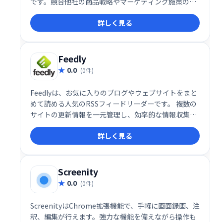
です。競合他社の商品戦略やマーケティング施策の調
査に役立ち、ビジネスチャンスの発見を支援します。
詳しく見る
多くのユーザーから高い評価を得ており、Shopifyビ
ジネスの成功に貢献します。
Feedly
0.0
(0件)
Feedlyは、お気に入りのブログやウェブサイトをまと
めて読める人気のRSSフィードリーダーです。 複数の
サイトの更新情報を一元管理し、効率的な情報収集を
可能にします。フィードリーダーとしての機能に加
詳しく見る
え、便利な追加機能も備えています。手軽に情報収集
を始めたい方におすすめです。
Screenity
0.0
(0件)
ScreenityはChrome拡張機能で、手軽に画面録画、注
釈、編集が行えます。強力な機能を備えながら操作も