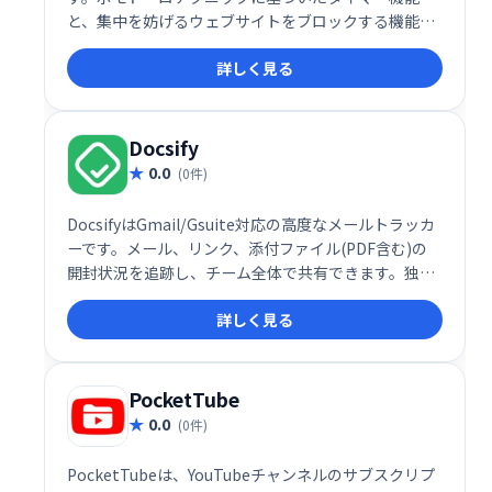
と、集中を妨げるウェブサイトをブロックする機能を
搭載。作業時間と休憩時間を管理し、生産性を維持し
詳しく見る
たい方におすすめです。
Docsify
0.0
(0件)
DocsifyはGmail/Gsuite対応の高度なメールトラッカ
ーです。メール、リンク、添付ファイル(PDF含む)の
開封状況を追跡し、チーム全体で共有できます。独自
のテキストショートカットでテンプレートを作成、チ
詳しく見る
ームメンバーの生産性も把握可能です。過払いなしで
利用でき、チームワークの向上と業務効率化を支援し
ます。
PocketTube
0.0
(0件)
PocketTubeは、YouTubeチャンネルのサブスクリプ