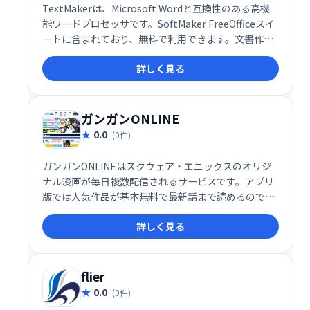
TextMakerは、Microsoft Wordと互換性のある高機
能ワードプロセッサです。SoftMaker FreeOfficeスイ
ートに含まれており、無料で利用できます。文書作
成、編集、フォーマット設定など、Wordと同様の機能
詳しく見る
を備えながら、シンプルで使いやすいインターフェー
スが特徴です。個人利用からビジネスシーンまで幅広
く活用できます。 無料なので、まずはお試しくださ
い。
ガンガンONLINE
0.0
(0件)
ガンガンONLINEはスクウェア・エニックスのオリジ
ナル漫画が毎日複数配信されるサービスです。アプリ
版では人気作品が基本無料で最新話まで読めるので、
いつでもどこでも手軽に漫画を楽しめます。豊富なラ
詳しく見る
インナップで、あなたのお気に入りの作品がきっと見
つかるはずです！
flier
0.0
(0件)