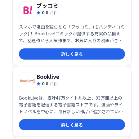
ブッコミ
0.0
(0件)
スマホで漫画を読むなら「ブッコミ」(旧ハンディコミ
ック)！ BookLive!コミックが提供する充実の品揃え
で、話題作から人気作まで、お気に入りの漫画がきっ
と見つかる。無料試し読みも多数あり、気軽に楽しめ
詳しく見る
る！
Booklive
0.0
(0件)
BookLiveは、累計47万タイトル以上、93万冊以上の
電子書籍を配信する電子書籍ストアです。漫画やライ
トノベルを中心に、毎日新しい作品が追加されていま
す。幅広いジャンルの電子書籍をお探しの方におすす
詳しく見る
めです。