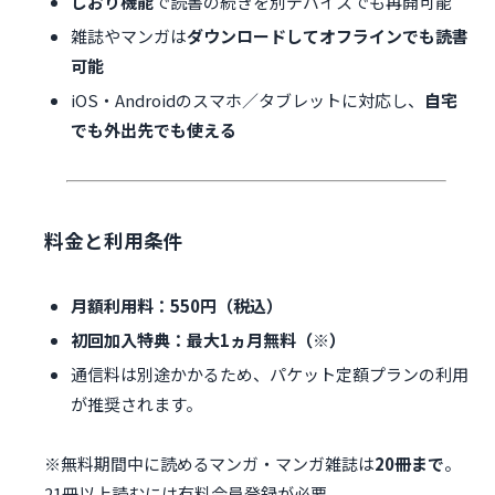
しおり機能
で読書の続きを別デバイスでも再開可能
雑誌やマンガは
ダウンロードしてオフラインでも読書
可能
iOS・Androidのスマホ／タブレットに対応し、
自宅
でも外出先でも使える
料金と利用条件
月額利用料：550円（税込）
初回加入特典：最大1ヵ月無料（※）
通信料は別途かかるため、パケット定額プランの利用
が推奨されます。
※無料期間中に読めるマンガ・マンガ雑誌は
20冊まで
。
21冊以上読むには有料会員登録が必要。