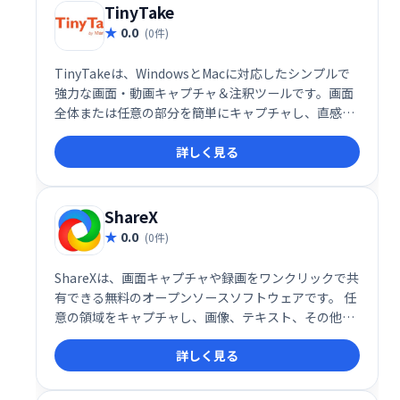
TinyTake
0.0
(0件)
TinyTakeは、WindowsとMacに対応したシンプルで
強力な画面・動画キャプチャ＆注釈ツールです。画面
全体または任意の部分を簡単にキャプチャし、直感的
な編集機能で注釈を追加できます。高度なエディタは
詳しく見る
不要、時間を節約し、効率的に作業を進められます。
迅速な共有機能も備え、スムーズなコミュニケーショ
ンを支援します。
ShareX
0.0
(0件)
ShareXは、画面キャプチャや録画をワンクリックで共
有できる無料のオープンソースソフトウェアです。 任
意の領域をキャプチャし、画像、テキスト、その他フ
ァイルを50種類以上のサービスにアップロード可能で
詳しく見る
す。手軽で高機能な画面共有ツールとして、作業効率
の向上に貢献します。