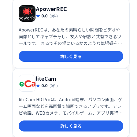
ApowerREC
0.0
(0件)
ApowerRECは、あなたの素晴らしい瞬間をビデオや
画像としてキャプチャし、友人や家族と共有できるツ
ールです。 まるでその場にいるかのような臨場感を届
け、大切な思い出を鮮やかに記録できます。 手軽に操
詳しく見る
作でき、高画質での記録も可能です。大切な瞬間を、
ApowerRECで残しましょう。
liteCam
0.0
(0件)
liteCam HD Proは、Android端末、パソコン画面、ゲ
ーム画面などを高画質で録画できるアプリです。テレ
ビ会議、WEBカメラ、モバイルゲーム、アプリ実行画
面など幅広い用途に対応。高品質な動画記録で、様々
詳しく見る
なシーンをスムーズにキャプチャできます。