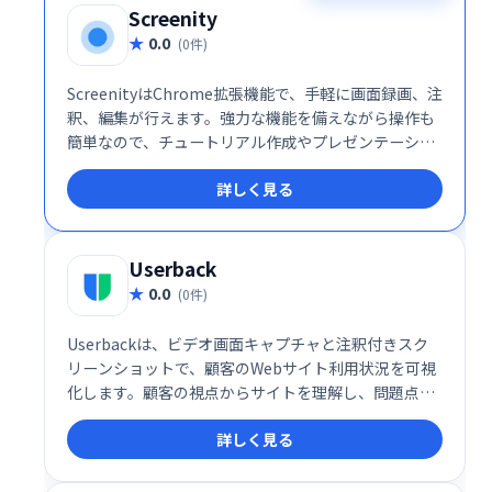
Screenity
0.0
(0件)
ScreenityはChrome拡張機能で、手軽に画面録画、注
釈、編集が行えます。強力な機能を備えながら操作も
簡単なので、チュートリアル作成やプレゼンテーショ
ン、学習記録などに最適です。Chromeユーザー必携
詳しく見る
のスクリーンレコーダーとして、効率的な動画制作を
サポートします。
Userback
0.0
(0件)
Userbackは、ビデオ画面キャプチャと注釈付きスク
リーンショットで、顧客のWebサイト利用状況を可視
化します。顧客の視点からサイトを理解し、問題点を
迅速に特定、改善することで、より良い製品開発を支
詳しく見る
援します。時間を節約し、効率的な開発プロセスを実
現します。