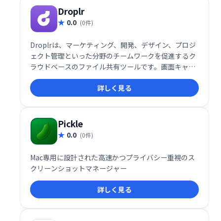
Droplr
0.0
(0件)
Droplrは、マーケティング、開発、デザイン、プロジ
ェクト管理といった分野のチームワークを促進するク
ラウドベースのファイル共有ツールです。画面キャプ
チャ、メモ作成、URL短縮、ファイル保存といった機
詳しく見る
能に加え、分析機能も提供。リモートワークでの円滑
な共同作業を支援し、生産性向上に貢献します。 チー
ムのコミュニケーション効率を大幅に向上させたい企
業に最適です。
Pickle
0.0
(0件)
Mac専用に設計された高速かつプライバシー重視のス
クリーンショットマネージャー
詳しく見る