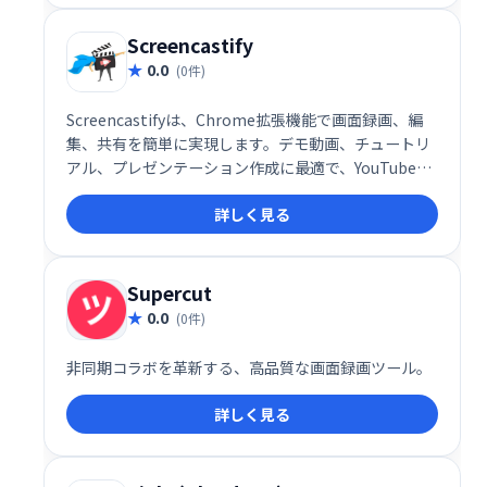
らゆるモバイルデバイスで共有可能です。効率的なe
ラーニングコンテンツ制作を実現します。
Screencastify
0.0
(0件)
Screencastifyは、Chrome拡張機能で画面録画、編
集、共有を簡単に実現します。デモ動画、チュートリ
アル、プレゼンテーション作成に最適で、YouTubeへ
の公開やGoogleドライブでの共有、MP3/MP4へのエ
詳しく見る
クスポートも可能です。学校、カスタマーサポート、
営業チームなど、幅広い用途でご利用いただけます。
Supercut
0.0
(0件)
非同期コラボを革新する、高品質な画面録画ツール。
詳しく見る