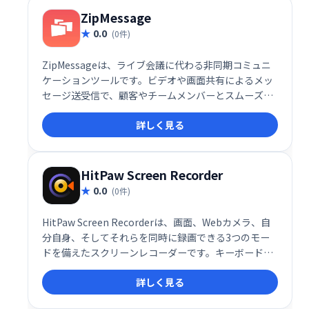
ZipMessage
0.0
(0件)
ZipMessageは、ライブ会議に代わる非同期コミュニ
ケーションツールです。ビデオや画面共有によるメッ
セージ送受信で、顧客やチームメンバーとスムーズに
連携できます。パーソナライズされたリンクで非同期
詳しく見る
会話を開始し、効率的なコミュニケーションを実現し
ます。
HitPaw Screen Recorder
0.0
(0件)
HitPaw Screen Recorderは、画面、Webカメラ、自
分自身、そしてそれらを同時に録画できる3つのモー
ドを備えたスクリーンレコーダーです。キーボードと
マウス操作も同時にキャプチャ可能。ピップ(Picture-
詳しく見る
in-Picture)の位置やサイズも自由に変更でき、モニタ
ーでプレビューしながら録画できます。