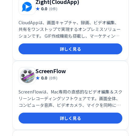
Zight(CloudApp)
0.0
(0件)
CloudAppは、画面キャプチャ、録画、ビデオ編集、
共有をワンストップで実現するオンプレミスソリュー
ションです。 GIF作成機能も搭載し、マーケティン
グ、製品開発、プロジェクト管理など、様々なチーム
詳しく見る
のコミュニケーションや情報共有を効率化します。録
画したビデオやオーディオの編集も可能です。 チーム
メンバーと簡単に共有できるため、スムーズな連携を
促進します。
ScreenFlow
0.0
(0件)
ScreenFlowは、Mac専用の直感的なビデオ編集＆スク
リーンレコーディングソフトウェアです。画面全体、
コンピュータ音声、ビデオカメラ、マイクを同時に収
録し、高品質な動画を作成できます。収録後のトリミ
詳しく見る
ング、注釈追加、吹き出し挿入など、編集機能も充
実。洗練された映像制作を簡単に実現します。