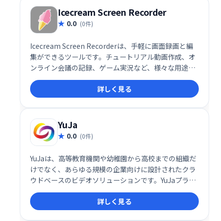
Icecream Screen Recorder
0.0
(0件)
Icecream Screen Recorderは、手軽に画面録画と編
集ができるツールです。チュートリアル動画作成、オ
ンライン会議の記録、ゲーム実況など、様々な用途に
活用できます。ウェブカメラ映像の同時録画や音声追
詳しく見る
加、音声のみの録音にも対応。シンプルで直感的な操
作性で、高品質な動画制作をサポートします。企業で
の活用にも最適です。
YuJa
0.0
(0件)
YuJaは、高等教育機関や幼稚園から高校までの組織だ
けでなく、あらゆる規模の企業向けに設計されたクラ
ウドベースのビデオソリューションです。YuJaプラッ
トフォームには、デジタル会議、仮想教室、ビデオ管
詳しく見る
理、デスクトップ録音、さらに多くのコラボレーショ
ンおよび学習ツールが含まれています。