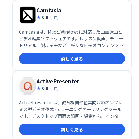
Camtasia
0.0
(0件)
Camtasiaは、MacとWindowsに対応した画面録画と
ビデオ編集ソフトウェアです。レッスン動画、チュー
トリアル、製品デモなど、様々なビデオコンテンツ作
成を簡単に実現します。デスクトップ画面の録画やウ
詳しく見る
ェブカメラを使った撮影に加え、豊富なテンプレート
や注釈機能、エフェクトで高品質なビデオ制作をサポ
ートします。初心者からプロまで、幅広いユーザーに
ご利用いただけます。
ActivePresenter
0.0
(0件)
ActivePresenterは、教育機関や企業向けのオンプレ
ミス型ビデオ作成・eラーニングオーサリングツール
です。デスクトップ画面の録画・編集から、インタラ
クティブなHTML5コンテンツ作成まで、幅広い機能を
詳しく見る
提供します。オーディオ/ビデオ編集機能も充実してお
り、Mac/Windows両対応で作成したコンテンツはあ