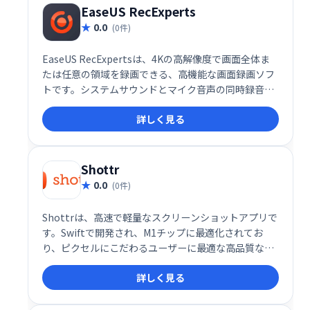
EaseUS RecExperts
0.0
(0件)
EaseUS RecExpertsは、4Kの高解像度で画面全体ま
たは任意の領域を録画できる、高機能な画面録画ソフ
トです。システムサウンドとマイク音声の同時録音、
ウェブカメラ映像の追加も可能です。直感的な操作
詳しく見る
で、ゲーム実況やオンライン授業の録画、チュートリ
アルの作成など、様々な用途にご活用いただけます。
Shottr
0.0
(0件)
Shottrは、高速で軽量なスクリーンショットアプリで
す。Swiftで開発され、M1チップに最適化されてお
り、ピクセルにこだわるユーザーに最適な高品質なス
クリーンショットを簡単に撮影できます。現在、完全
詳しく見る
無料でご利用いただけます。