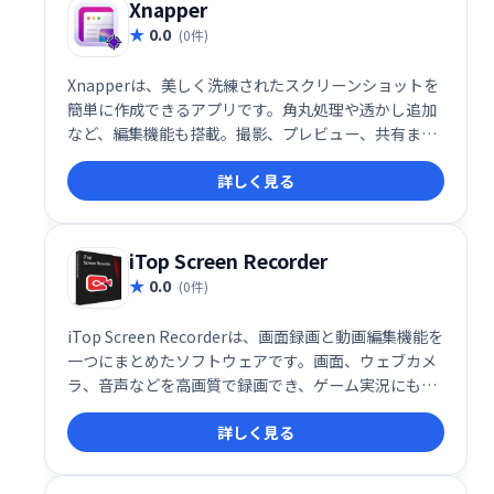
Xnapper
0.0
(0件)
Xnapperは、美しく洗練されたスクリーンショットを
簡単に作成できるアプリです。角丸処理や透かし追加
など、編集機能も搭載。撮影、プレビュー、共有まで
ワンステップで完了します。より魅力的なスクリーン
詳しく見る
ショットで、SNSやブログを彩りましょう！
iTop Screen Recorder
0.0
(0件)
iTop Screen Recorderは、画面録画と動画編集機能を
一つにまとめたソフトウェアです。画面、ウェブカメ
ラ、音声などを高画質で録画でき、ゲーム実況にも最
適。編集機能では不要部分のカットやフィルター追
詳しく見る
加、トランジション挿入など、多彩な加工が可能で
す。手軽に高品質な動画を作成できます。