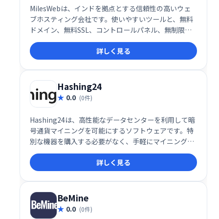
MilesWebは、インドを拠点とする信頼性の高いウェ
ブホスティング会社です。使いやすいツールと、無料
ドメイン、無料SSL、コントロールパネル、無制限の
ストレージ/帯域幅を提供し、最高のホスティング体験
詳しく見る
を実現します。競争力のある価格で、機能満載のサー
ビスを展開しています。今すぐ始めましょう！
Hashing24
0.0
(0件)
Hashing24は、高性能なデータセンターを利用して暗
号通貨マイニングを可能にするソフトウェアです。特
別な機器を購入する必要がなく、手軽にマイニングを
始められます。獲得したマイニングコインは自動的に
詳しく見る
アカウントに反映されます。効率的なマイニングで、
暗号通貨資産の構築をサポートします。
BeMine
0.0
(0件)