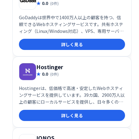
0.0
(0件)
GoDaddyは世界中で1400万人以上の顧客を持つ、信
頼できるWebホスティングサービスです。共有ホステ
ィング（Linux/Windows対応）、VPS、専用サーバ
ー、WordPressホスティングなど、様々なプランを提
詳しく見る
供。無料ドメイン、SSDストレージ、毎日バックアッ
プなど、充実した機能でウェブサイト運営をサポート
します。初心者から上級者まで、ニーズに合わせたプ
ランを選べます。
Hostinger
0.0
(0件)
Hostingerは、低価格で高速・安定したWebホスティ
ングサービスを提供しています。39カ国、2900万人以
上の顧客にローカルサービスを提供し、日々多くの新
規顧客を獲得しています。シンプルで使いやすいサー
詳しく見る
ビスで、Web開発者の負担を軽減します。世界中で信
頼されるWebホスティングを探しているなら、
Hostingerが最適です。
IONOS