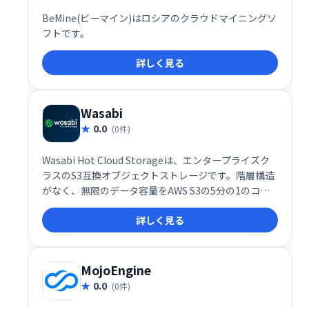
BeMine(ビーマイン)はロシアのクラウドマイニングソ
フトです。
詳しく見る
Wasabi
0.0
(0件)
Wasabi Hot Cloud Storageは、エンタープライズク
ラスのS3互換オブジェクトストレージです。階層構造
がなく、無限のデータ容量をAWS S3の5分の1のコス
トで提供します。高速なアクセスと高い信頼性を備
詳しく見る
え、データのバックアップ、ディザスタリカバリ、ア
ーカイブなどに最適です。ビジネスの成長を支援す
る、コストパフォーマンスに優れたクラウドストレー
ジをお探しなら、Wasabiをご検討ください。
MojoEngine
0.0
(0件)