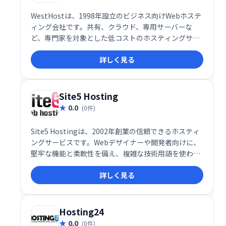
WestHostは、1998年設立のビジネス向けWebホステ
ィング会社です。共有、クラウド、専用サーバーな
ど、専門家を対象とした低コストのホスティングサー
ビスを提供しています。多言語対応のスタッフと豊富
詳しく見る
なIT経験を持つチームが、高品質なサービスでお客様
をサポートします。趣味用途ではなく、ビジネスニー
ズに最適なソリューションをお探しの方に最適です。
Site5 Hosting
0.0
(0件)
Site5 Hostingは、2002年創業の信頼できるホスティ
ングサービスです。Webデザイナーや開発者向けに、
堅牢な機能と柔軟性を備え、複雑な技術用語を使わず
に提供しています。月額、半年契約、年間契約など、
詳しく見る
様々なプランから選択可能で、無料移行サービスも利
用できます。堅実なサポート体制と高いサービス品質
で、あなたのウェブサイトを支えます。
Hosting24
0.0
(0件)