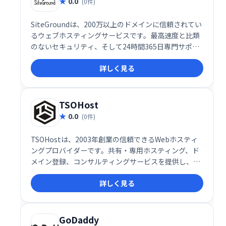
0.0
(0件)
SiteGroundは、200万以上のドメインに信頼されてい
るウェブホスティングサービスです。最高速度と比類
のないセキュリティ、そして24時間365日専門サポー
トを提供することで、お客様のウェブサイトを確実に
詳しく見る
成功へと導きます。安心してウェブサイト運営に集中
できる、信頼性の高いホスティングをお探しなら、
SiteGroundをご検討ください。
TSOHost
0.0
(0件)
TSOHostは、2003年創業の信頼できるWebホスティ
ングプロバイダーです。共有・専用ホスティング、ド
メイン登録、コンサルティングサービスを提供し、2
万以上のウェブサイトをホストしています。手頃な価
詳しく見る
格と強力なサポート体制で、安定したWeb運用を支援
します。英国のサーバーを使用し、過去5年間で堅実
な成長を遂げています。
GoDaddy