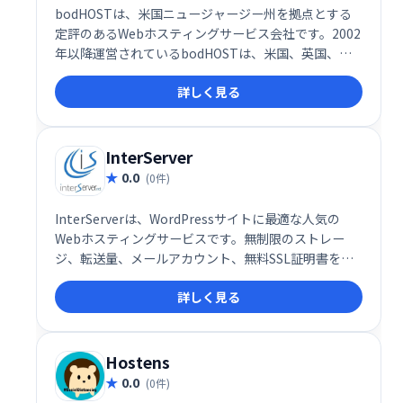
bodHOSTは、米国ニュージャージー州を拠点とする
定評のあるWebホスティングサービス会社です。2002
年以降運営されているbodHOSTは、米国、英国、イ
ンドを含む世界中に広がる大規模な顧客に対応してい
詳しく見る
ます。
InterServer
0.0
(0件)
InterServerは、WordPressサイトに最適な人気の
Webホスティングサービスです。無制限のストレー
ジ、転送量、メールアカウント、無料SSL証明書を提
供し、最大20個のウェブサイトを運用できます。100
詳しく見る
種類以上のスクリプトをワンクリックでインストール
可能で、手頃な価格で高機能なサービスを利用できま
す。 WordPress、Prestashopなど、様々なCMSに対
応しており、初心者にもおすすめです。
Hostens
0.0
(0件)