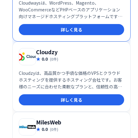
Cloudwaysは、WordPress、Magento、
WooCommerceなどPHPベースのアプリケーション
向けマネージドホスティングプラットフォームです。
高速で信頼性の高い環境と24時間365日のサポートを
詳しく見る
提供し、お客様のWebサイトのパフォーマンスを最大
限に引き出します。カスタムビルドサイトにも対応。
セキュリティも万全で、安心してご利用いただけま
す。
Cloudzy
0.0
(0件)
Cloudzyは、高品質かつ手頃な価格のVPSとクラウド
ホスティングを提供するホスティング会社です。お客
様のニーズに合わせた柔軟なプランと、信頼性の高い
サービスで、ウェブサイトやアプリケーションのホス
詳しく見る
ティングをサポートします。コストパフォーマンスに
優れたソリューションをお探しなら、Cloudzyにご相
談ください。
MilesWeb
0.0
(0件)