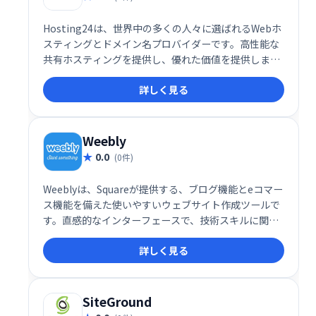
Hosting24は、世界中の多くの人々に選ばれるWebホ
スティングとドメイン名プロバイダーです。高性能な
共有ホスティングを提供し、優れた価値を提供しま
す。4年間の契約で最もお得な価格が実現します。 数
詳しく見る
千もの顧客が信頼するHosting24で、あなたのWebサ
イトを成功に導きましょう。
Weebly
0.0
(0件)
Weeblyは、Squareが提供する、ブログ機能とeコマー
ス機能を備えた使いやすいウェブサイト作成ツールで
す。直感的なインターフェースで、技術スキルに関係
なく誰でも簡単に高品質なウェブサイトを構築できま
詳しく見る
す。低価格で、個人ブログからオンラインストアまで
幅広いニーズに対応します。手軽に始められるウェブ
サイト作成をWeeblyで実現しましょう。
SiteGround