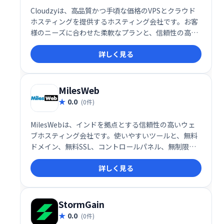
Cloudzyは、高品質かつ手頃な価格のVPSとクラウド
ホスティングを提供するホスティング会社です。お客
様のニーズに合わせた柔軟なプランと、信頼性の高い
サービスで、ウェブサイトやアプリケーションのホス
詳しく見る
ティングをサポートします。コストパフォーマンスに
優れたソリューションをお探しなら、Cloudzyにご相
談ください。
MilesWeb
0.0
(0件)
MilesWebは、インドを拠点とする信頼性の高いウェ
ブホスティング会社です。使いやすいツールと、無料
ドメイン、無料SSL、コントロールパネル、無制限の
ストレージ/帯域幅を提供し、最高のホスティング体験
詳しく見る
を実現します。競争力のある価格で、機能満載のサー
ビスを展開しています。今すぐ始めましょう！
StormGain
0.0
(0件)