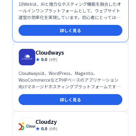
10Webは、AIと強力なホスティング機能を融合したオ
ールインワンプラットフォームとして、ウェブサイト
運営の効率化を実現しています。初心者にとっては簡
単な操作性が魅力であり、プロフェッショナルにとっ
詳しく見る
ては高い拡張性と効率性が評価されています。これか
らサイトを立ち上げたい方や、運営をより効率化した
い方に最適なサービスと言えるでしょう。
Cloudways
0.0
(0件)
Cloudwaysは、WordPress、Magento、
WooCommerceなどPHPベースのアプリケーション
向けマネージドホスティングプラットフォームです。
高速で信頼性の高い環境と24時間365日のサポートを
詳しく見る
提供し、お客様のWebサイトのパフォーマンスを最大
限に引き出します。カスタムビルドサイトにも対応。
セキュリティも万全で、安心してご利用いただけま
す。
Cloudzy
0.0
(0件)