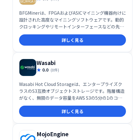
BFGMinerは、FPGAおよびASICマイニング機器向けに
設計された高度なマイニングソフトウェアです。動的
クロッキングやリモートインターフェースなどの先進
的な機能を備え、マイニングプロセスを詳細に制御・
詳しく見る
最適化します。上級ユーザー向けにカスタマイズ性の
高いオプションを提供し、効率的なマイニングを実現
します。
Wasabi
0.0
(0件)
Wasabi Hot Cloud Storageは、エンタープライズク
ラスのS3互換オブジェクトストレージです。階層構造
がなく、無限のデータ容量をAWS S3の5分の1のコス
トで提供します。高速なアクセスと高い信頼性を備
詳しく見る
え、データのバックアップ、ディザスタリカバリ、ア
ーカイブなどに最適です。ビジネスの成長を支援す
る、コストパフォーマンスに優れたクラウドストレー
ジをお探しなら、Wasabiをご検討ください。
MojoEngine