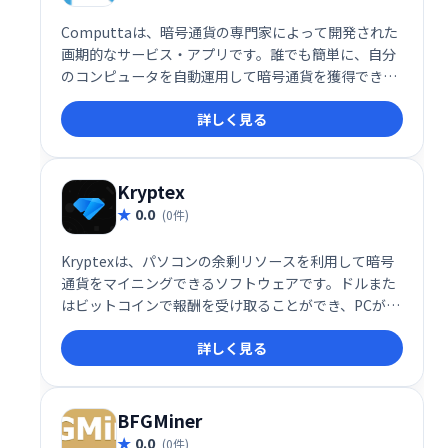
Computtaは、暗号通貨の専門家によって開発された
画期的なサービス・アプリです。誰でも簡単に、自分
のコンピュータを自動運用して暗号通貨を獲得できま
す。特別な知識やスキルは不要で、誰でもデジタルマ
詳しく見る
ネーを稼ぐチャンスが手に入ります。Computtaで、
手軽に暗号通貨の世界へ足を踏み入れましょう。
Kryptex
0.0
(0件)
Kryptexは、パソコンの余剰リソースを利用して暗号
通貨をマイニングできるソフトウェアです。ドルまた
はビットコインで報酬を受け取ることができ、PCがア
イドル状態でも稼働します。バックグラウンドで動作
詳しく見る
させるだけで簡単に始められ、コンピューターの使用
状況に応じて報酬が支払われます。
BFGMiner
0.0
(0件)