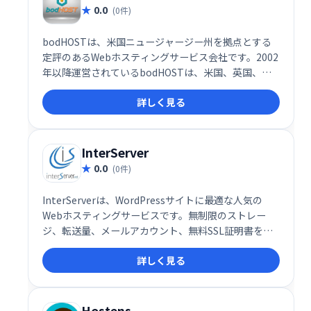
0.0
(0件)
bodHOSTは、米国ニュージャージー州を拠点とする
定評のあるWebホスティングサービス会社です。2002
年以降運営されているbodHOSTは、米国、英国、イ
ンドを含む世界中に広がる大規模な顧客に対応してい
詳しく見る
ます。
InterServer
0.0
(0件)
InterServerは、WordPressサイトに最適な人気の
Webホスティングサービスです。無制限のストレー
ジ、転送量、メールアカウント、無料SSL証明書を提
供し、最大20個のウェブサイトを運用できます。100
詳しく見る
種類以上のスクリプトをワンクリックでインストール
可能で、手頃な価格で高機能なサービスを利用できま
す。 WordPress、Prestashopなど、様々なCMSに対
応しており、初心者にもおすすめです。
Hostens