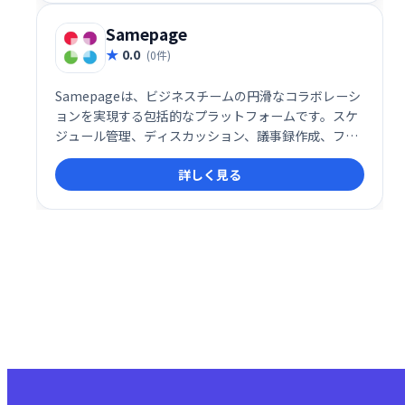
感的なインターフェースで、誰でも簡単に使いこなせ
ます。チームワークを加速させ、プロジェクトの成功
Samepage
を支援します。
0.0
(0件)
Samepageは、ビジネスチームの円滑なコラボレーシ
ョンを実現する包括的なプラットフォームです。スケ
ジュール管理、ディスカッション、議事録作成、ファ
イル共有、インスタントメッセージ、タスク管理な
詳しく見る
ど、チームワークに必要な機能を一つに集約。情報の
一元化による効率化と、スムーズなコミュニケーショ
ン促進で、生産性向上をサポートします。単一のプラ
ットフォームでチームワークを強化し、ビジネスの成
功に貢献します。