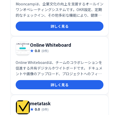
Mooncampは、企業文化の向上を支援するオールイン
ワンオペレーティングシステムです。OKR設定、定期
的なチェックイン、その他多彩な機能により、健康で
幸福感にあふれ、高いパフォーマンスを発揮できる職
詳しく見る
場環境を実現します。社員のエンゲージメントを高
め、組織全体の成長を促進します。
Online Whiteboard
0.0
(0件)
Online Whiteboardは、チームのコラボレーションを
促進する共有デジタルホワイトボードです。 ドキュメ
ントや画像のアップロード、プロジェクトへのフィー
ドバック共有、ブレインストーミングなど、スムーズ
詳しく見る
な共同作業を実現します。高速で使いやすいインター
フェースで、誰でも簡単に利用できます。 チームのア
イデア創出と生産性向上に最適なツールです。
metatask
0.0
(0件)