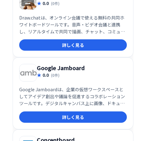
0.0
(0件)
Draw.chatは、オンライン会議で使える無料の共同ホ
ワイトボードツールです。音声・ビデオ会議と連携
し、リアルタイムで共同で描画、チャット、コミュニ
ケーションできます。シンプルで高速な操作性で、ウ
詳しく見る
ェブ上のペイントツールのように手軽に利用可能で
す。
Google Jamboard
0.0
(0件)
Google Jamboardは、企業の仮想ワークスペースと
してアイデア創出や議論を促進するコラボレーション
ツールです。デジタルキャンバス上に画像、ドキュメ
ント、スプレッドシートなどを自由に配置し、リアル
詳しく見る
タイムで共同作業が可能です。Webやローカルドライ
ブからのファイルインポートにも対応し、スムーズな
情報共有を実現します。チームでのブレインストーミ
ングやプロジェクト管理に最適です。
Conceptboard