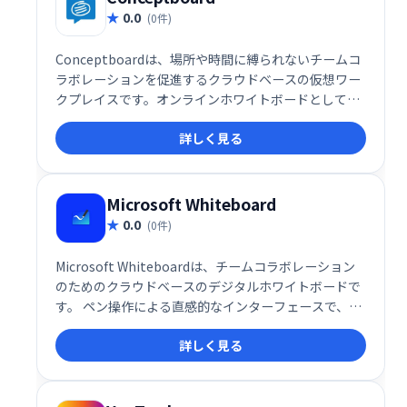
0.0
(0件)
Conceptboardは、場所や時間に縛られないチームコ
ラボレーションを促進するクラウドベースの仮想ワー
クプレイスです。オンラインホワイトボードとして、
製品開発、プロジェクト計画、ブレインストーミン
詳しく見る
グ、仮想会議など、様々な用途に活用できます。リア
ルタイムでのフィードバック共有も可能にし、チーム
の生産性向上と円滑なコミュニケーションを支援しま
す。
Microsoft Whiteboard
0.0
(0件)
Microsoft Whiteboardは、チームコラボレーション
のためのクラウドベースのデジタルホワイトボードで
す。 ペン操作による直感的なインターフェースで、図
形描画、テーブル作成、コンテンツ編集、コメント投
詳しく見る
稿などを同時に行えます。画像追加、付箋、テキスト
入力も可能。場所を選ばず、リアルタイムでアイデア
を共有し、プロジェクトをスムーズに進めることがで
きます。