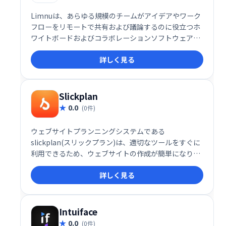
Limnuは、あらゆる規模のチームがアイデアやワーク
フローをリモートで共有および議論するのに役立つホ
ワイトボードおよびコラボレーションソフトウェアで
す。チームメンバーが迅速なコミュニケーションを確
詳しく見る
立できるようにする、組み込みのインスタントメッセ
ージングおよびビデオ会議ツールが付属しています。
Slickplan
0.0
(0件)
ウェブサイトプランニングシステムである
slickplan(スリックプラン)は、適切なツールをすぐに
利用できるため、ウェブサイトの作成が簡単になりま
す。私たちのアプリは、あなたが得意なことに集中で
詳しく見る
きる直感的でエレガントなインターフェースを提供し
ます：あなた自身、あなたのビジネス、またはあなた
のクライアントのために素晴らしいウェブサイトを作
成します。
Intuiface
0.0
(0件)