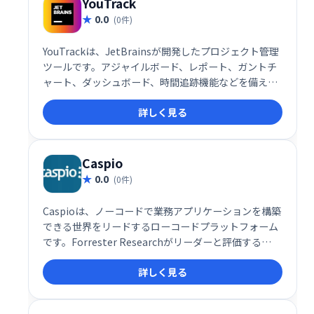
YouTrack
0.0
(0件)
YouTrackは、JetBrainsが開発したプロジェクト管理
ツールです。アジャイルボード、レポート、ガントチ
ャート、ダッシュボード、時間追跡機能などを備え、
タスクや課題の追跡、顧客対応、スプリント計画など
詳しく見る
を効率化します。柔軟なワークフロー設定と、マーク
ダウンや絵文字反応にも対応。10ユーザーまでは無料
で利用でき、クラウドまたはスタンドアロンで導入可
能です。
Caspio
0.0
(0件)
Caspioは、ノーコードで業務アプリケーションを構築
できる世界をリードするローコードプラットフォーム
です。Forrester Researchがリーダーと評価する
Caspioは、クラウドデータベース、ビジュアルアプリ
詳しく見る
ケーションビルダー、エンタープライズレベルのセキ
ュリティなどを統合。ビジネスオペレーションのデジ
タル化を促進し、ワークフローの効率化を実現しま