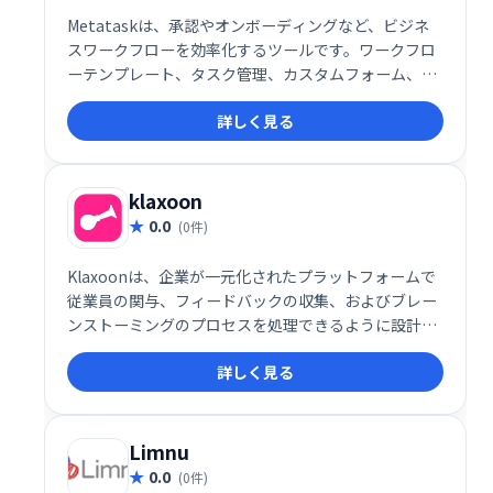
Metataskは、承認やオンボーディングなど、ビジネ
スワークフローを効率化するツールです。ワークフロ
ーテンプレート、タスク管理、カスタムフォーム、チ
ャット機能などを備え、社内プロセスの作成・整理を
詳しく見る
支援します。Zapier連携にも対応し、ブランドの一貫
性を保ちながら、業務効率の向上を実現します。チー
ムの生産性向上に最適なソリューションです。
klaxoon
0.0
(0件)
Klaxoonは、企業が一元化されたプラットフォームで
従業員の関与、フィードバックの収集、およびブレー
ンストーミングのプロセスを処理できるように設計さ
れた会議管理およびチームコラボレーションソフトウ
詳しく見る
ェアです。
Limnu
0.0
(0件)