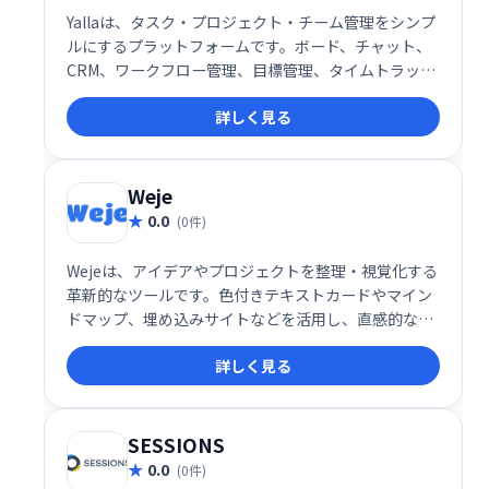
Yallaは、タスク・プロジェクト・チーム管理をシンプ
ルにするプラットフォームです。ボード、チャット、
CRM、ワークフロー管理、目標管理、タイムトラッキ
ング、ガントチャートなど、必要な機能を網羅。直感
詳しく見る
的な操作性で、チームの生産性向上と円滑な連携を実
現します。
Weje
0.0
(0件)
Wejeは、アイデアやプロジェクトを整理・視覚化する
革新的なツールです。色付きテキストカードやマイン
ドマップ、埋め込みサイトなどを活用し、直感的な操
作で作業を効率化。オンラインコラボレーションにも
詳しく見る
対応し、チームでの作業もスムーズに進められます。
9月と10月は全アカウント無料でご利用いただけま
す。独自のハイパースペースで、創造性を最大限に発
揮しましょう！
SESSIONS
0.0
(0件)