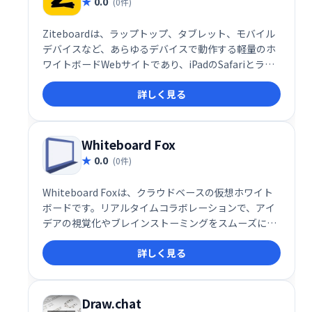
0.0
(0件)
Ziteboardは、ラップトップ、タブレット、モバイル
デバイスなど、あらゆるデバイスで動作する軽量のホ
ワイトボードWebサイトであり、iPadのSafariとラッ
プトップ上のGoogleChromeの両方に最適化されてい
詳しく見る
ます。
Whiteboard Fox
0.0
(0件)
Whiteboard Foxは、クラウドベースの仮想ホワイト
ボードです。リアルタイムコラボレーションで、アイ
デアの視覚化やブレインストーミングをスムーズに行
えます。チームメンバーは、独自のURLでホワイトボ
詳しく見る
ードを共有し、デバイス間での変更も追跡可能。効率
的なチームワークとアイデア創出を支援します。手軽
に利用でき、直感的な操作で、スムーズなコミュニケ
ーションを実現します。
Draw.chat