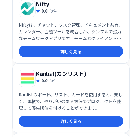
す。スケーラブルなグローバルインフラストラクチャ
Nifty
により、ビジネスニーズに合わせた柔軟な対応が可能
0.0
(0件)
です。
Niftyは、チャット、タスク管理、ドキュメント共有、
カレンダー、会議ツールを統合した、シンプルで強力
なチームワークアプリです。チームとクライアントの
作業を一元管理し、アプリの切り替えによる無駄な時
詳しく見る
間を削減します。スムーズなコミュニケーションと効
率的なタスク遂行を実現し、生産性を向上させます。
Kanlist(カンリスト)
0.0
(0件)
Kanlistのボード、リスト、カードを使用すると、楽し
く、柔軟で、やりがいのある方法でプロジェクトを整
理して優先順位を付けることができます。
詳しく見る