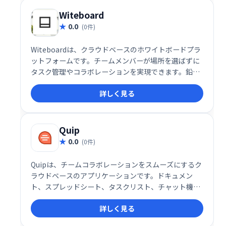
Witeboard
0.0
(0件)
Witeboardは、クラウドベースのホワイトボードプラ
ットフォームです。チームメンバーが場所を選ばずに
タスク管理やコラボレーションを実現できます。鉛筆
や消しゴムなどのツールでアイデアを視覚化し、ブレ
詳しく見る
インストーミングを促進。名前やタイトルを追加し
て、パーソナライズされたプロフィールを作成可能で
す。効率的なチームワークを支援します。
Quip
0.0
(0件)
Quipは、チームコラボレーションをスムーズにするク
ラウドベースのアプリケーションです。ドキュメン
ト、スプレッドシート、タスクリスト、チャット機能
を統合し、情報共有と共同作業を効率化します。リア
詳しく見る
ルタイム編集やコメント機能で、スムーズなコミュニ
ケーションと生産性向上を実現します。シンプルで直