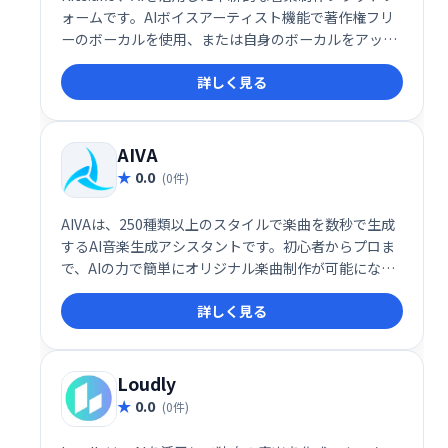
ォームです。AIボイスアーティスト機能で著作権フリ
ーのボーカルを使用、または自身のボーカルをアップ
ロードしてパーソナライズされたAIモデルを作成でき
詳しく見る
ます。これにより、独自のサウンドや楽曲を生み出
し、音楽制作の可能性を無限に広げます。手軽に高品
質な音楽制作を実現したい方におすすめです。
AIVA
0.0
(0件)
AIVAは、250種類以上のスタイルで楽曲を数秒で生成
するAI音楽生成アシスタントです。初心者からプロま
で、AIの力で簡単にオリジナル楽曲制作が可能になり
ます。様々な音楽ジャンルに対応し、あなたの創造性
詳しく見る
を刺激します。
Loudly
0.0
(0件)