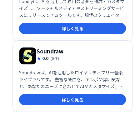
Loudlyは、AIを活用して独自の音楽を作成・カスタマ
イズし、ソーシャルメディアやストリーミングサービ
スにリリースできるツールです。現代のクリエイター
向けに設計され、100%ロイヤリティフリーなので、
詳しく見る
自由に作品を公開できます。創造性を最大限に活か
し、音楽制作の可能性を広げましょう！
Soundraw
0.0
(0件)
Soundrawは、AIを活用したロイヤリティフリー音楽
ライブラリです。 豊富な楽曲を、テンポや雰囲気な
ど、あなたのニーズに合わせてAIがカスタマイズ。簡
単に編集でき、動画制作やゲーム開発など様々な用途
詳しく見る
に最適です。高品質な音楽を、著作権を気にせず利用
できます。 手軽に利用できるSoundrawで、クリエイ
ティブな制作をさらに充実させましょう。