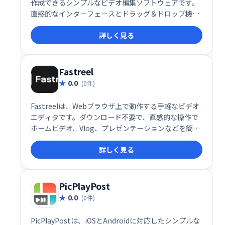
作成できるシンプルなビデオ編集ソフトウェアです。
直感的なインターフェースとドラッグ＆ドロップ機能
で、初心者でも6:9、4:3など様々なアスペクト比の動
詳しく見る
画編集が可能です。カット、削除、マージなどの機能
も備え、数クリックで高品質な動画制作を実現しま
す。
Fastreel
0.0
(0件)
Fastreelは、Webブラウザ上で動作する手軽なビデオ
エディタです。ダウンロード不要で、直感的な操作で
ホームビデオ、Vlog、プレゼンテーションなどを簡単
に作成できます。学校や職場での利用に最適なツール
詳しく見る
として、素早く高品質な動画編集を実現します。複雑
な操作は不要で、初心者でも簡単に利用可能です。
PicPlayPost
0.0
(0件)
PicPlayPostは、iOSとAndroidに対応したシンプルな