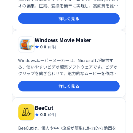
オの編集、圧縮、変換を簡単に実現し、高画質を維持
したまま効率的な作業が可能です。専門知識は不要
詳しく見る
で、初心者でも手軽に高品質な動画制作を楽しめま
す。品質低下などの心配もなく、スムーズな編集作業
で、費用をかけずに動画制作を可能にします。
Windows Movie Maker
0.0
(0件)
Windowsムービーメーカーは、Microsoftが提供す
る、使いやすいビデオ編集ソフトウェアです。ビデオ
クリップを繋ぎ合わせて、魅力的なムービーを作成で
きます。トランジション、オーバーレイ、オーディオ
詳しく見る
編集、アニメーション、ナレーションなど、基本的な
編集機能を備え、初心者でも手軽に動画編集を楽しめ
ます。思い出の動画を簡単に編集して、自分だけの作
品を作りましょう。
BeeCut
0.0
(0件)
BeeCutは、個人や中小企業が簡単に魅力的な動画を