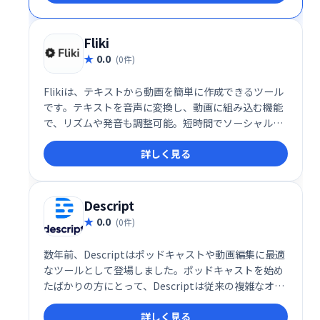
Fliki
0.0
(0件)
Flikiは、テキストから動画を簡単に作成できるツール
です。テキストを音声に変換し、動画に組み込む機能
で、リズムや発音も調整可能。短時間でソーシャルメ
ディア投稿向けの動画制作が可能です。有料プランで
詳しく見る
は、テキスト入力だけで動画を自動生成する機能も利
用できます。手軽に高品質な動画を作成したい方にお
すすめです。
Descript
0.0
(0件)
数年前、Descriptはポッドキャストや動画編集に最適
なツールとして登場しました。ポッドキャストを始め
たばかりの方にとって、Descriptは従来の複雑なオー
ディオ編集ツールとはまったく異なる、新しいタイプ
詳しく見る
のオーディオエディタです。今年初め、私はポッドキ