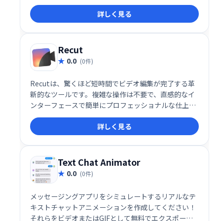
を実現。さらに、テキストやブランドを動画に合わせ
詳しく見る
てカスタマイズすることで、ブランド認知度向上にも
貢献します。動画編集の効率化とクオリティ向上をサ
ポートします。
Recut
0.0
(0件)
Recutは、驚くほど短時間でビデオ編集が完了する革
新的なツールです。複雑な操作は不要で、直感的なイ
ンターフェースで簡単にプロフェッショナルな仕上が
りに。時間を大幅に節約し、効率的なビデオ制作を実
詳しく見る
現します。
Text Chat Animator
0.0
(0件)
メッセージングアプリをシミュレートするリアルなテ
キストチャットアニメーションを作成してください！
それらをビデオまたはGIFとして無料でエクスポート