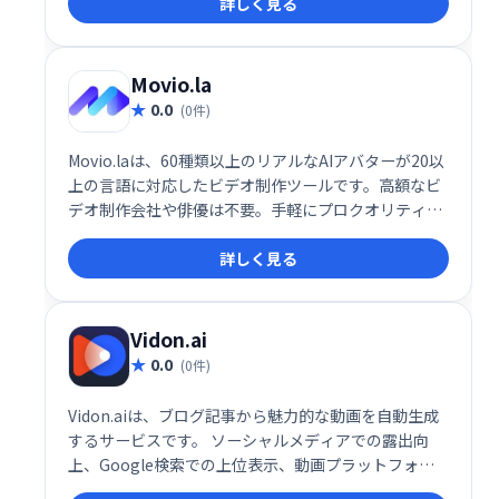
詳しく見る
トを活用して、わずか1分でプロ品質の動画を作成可
能です。
Movio.la
0.0
(0件)
Movio.laは、60種類以上のリアルなAIアバターが20以
上の言語に対応したビデオ制作ツールです。高額なビ
デオ制作会社や俳優は不要。手軽にプロクオリティの
動画を作成できます。時間とコストを大幅に削減し、
詳しく見る
独自のビデオスタジオを手に入れましょう。
Vidon.ai
0.0
(0件)
Vidon.aiは、ブログ記事から魅力的な動画を自動生成
するサービスです。 ソーシャルメディアでの露出向
上、Google検索での上位表示、動画プラットフォー
ムでのコンテンツ共有を支援します。 ブログ記事を簡