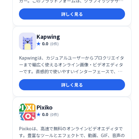
カー。このプラットフォームは、グラフィックデザイ
ンツールとビデオ作成プラットフォームのハイブリッ
詳しく見る
ドであり、マーケティングキャンペーンに合わせてア
ニメーションビデオをカスタマイズするための完全な
クリエイティブコントロールを備えた数千のテンプレ
ートが付属しています。
Kapwing
0.0
(0件)
Kapwingは、カジュアルユーザーからプロクリエイタ
ーまで幅広く使えるオンライン画像・ビデオエディタ
ーです。直感的で使いやすいインターフェースで、字
幕作成、コラージュ制作、スクリーンキャスト編集な
詳しく見る
ど、様々なタスクをスムーズにこなせます。チームで
の共同作業にも最適で、生産性向上に貢献します。動
画編集や画像加工を簡単に、そして楽しく行いたい方
におすすめです。
Pixiko
0.0
(0件)
Pixikoは、高速で無料のオンラインビデオエディタで
す。豊富なツールとエフェクトで、動画、GIF、音声の