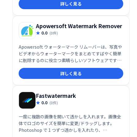
詳しく見る
単に動画化し、効果的なコンテンツマーケティングを
実現できます。
Apowersoft Watermark Remover
0.0
(0件)
Apowersoft ウォーターマーク リムーバーは、写真や
ビデオからウォーターマークをまとめてすばやく簡単
に削除するのに役立つ素晴らしいソフトウェアです。
写真から不要なオブジェクトを削除するための 3 つの
詳しく見る
透かし選択ツールがあります。ビデオのロゴを削除す
る場合は、ビデオの特定の部分からロゴを削除し、他
の部分はそのままにしておくことができます。
Fastwatermark
0.0
(0件)
一度に複数の画像を開いて透かしを入れます。画像全
体でロゴのサイズを簡単に変更/ドラッグします。
Photoshop で 1 つずつ透かしを入れたり、
Lightroom でロゴの配置を固定したりする必要はも