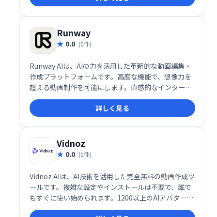
ャストチャンネルを開設し、編集にはすべてDescript
を使いました。
Runway
0.0
(0件)
Runway AIは、AIの力を活用した革新的な動画編集・
作成プラットフォームです。高度な機能で、想像力を
超える動画制作を可能にします。直感的なインターフ
ェースで、プロフェッショナルから初心者まで、創造
詳しく見る
性を自由に表現できます。動画編集や制作の効率化、
新たな表現方法の開拓に最適です。
Vidnoz
0.0
(0件)
Vidnoz AIは、AI技術を活用した完全無料の動画作成ツ
ールです。複雑な設定やインストールは不要で、誰で
もすぐに使い始められます。1200以上のAIアバター、
1240以上のリアルなAI音声、2800以上のテンプレー