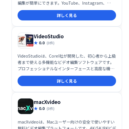
編集が簡単にできます。YouTube、Instagram、
Facebook、TikTok、Twitterなど、様々なプラット
詳しく見る
フォームやウェブサイト、広告などに最適な動画を作
成可能です。オールインワンで、手軽に高品質な動画
編集を実現します。
VideoStudio
0.0
(0件)
VideoStudioは、Corel社が開発した、初心者から上級
者まで使える多機能なビデオ編集ソフトウェアです。
プロフェッショナルなインターフェースと高度な機能
を備え、家族や友人、オンライン視聴者向けの動画作
詳しく見る
成を容易にします。直感的な操作で魅力的なビデオ編
集を実現し、あなたのクリエイティビティを最大限に
引き出します。手軽に高品質な動画制作を始めたい方
におすすめです。
macXvideo
0.0
(0件)
macXvideoは、Macユーザー向けの安全で使いやすい
無料ビデオ編集プラットフォームです。4K/5K/8Kビデ