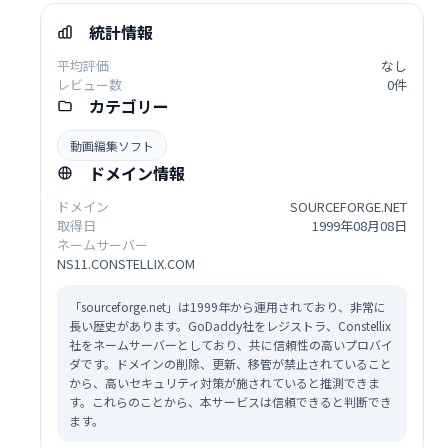
統計情報
平均評価
なし
レビュー数
0件
カテゴリー
動画編集ソフト
ドメイン情報
ドメイン
SOURCEFORGE.NET
取得日
1999年08月08日
ネームサーバー
NS11.CONSTELLIX.COM
「sourceforge.net」は1999年から運用されており、非常に
長い歴史があります。GoDaddy社をレジストラ、Constellix
社をネームサーバーとしており、共に信頼性の高いプロバイ
ダです。ドメインの削除、更新、移管が禁止されていること
から、高いセキュリティ対策が施されていると推測できま
す。これらのことから、本サービスは信頼できると判断でき
ます。