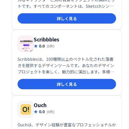
トです。すべてのコンポーネントは、Sketcchシンボ
ルとfigmaコンポーネントで編集可能です。SVG、
詳しく見る
PNGも添付されています。次のプロジェクトのユニー
クなストーリーを無料で作成します。
Scribbbles
0.0
(0件)
Scribbblesは、100種類以上のベクトル化された落書
きを提供するデザインツールです。あなたのデザイン
プロジェクトを楽しく、魅力的に演出します。多様な
落書きで、ウェブサイト、アプリ、印刷物などに個性
詳しく見る
を加え、視覚的な魅力を高めましょう。創造性を刺激
し、ワンランク上のデザインを実現します。
Ouch
0.0
(0件)
Ouchは、デザイン経験が豊富なプロフェッショナルか