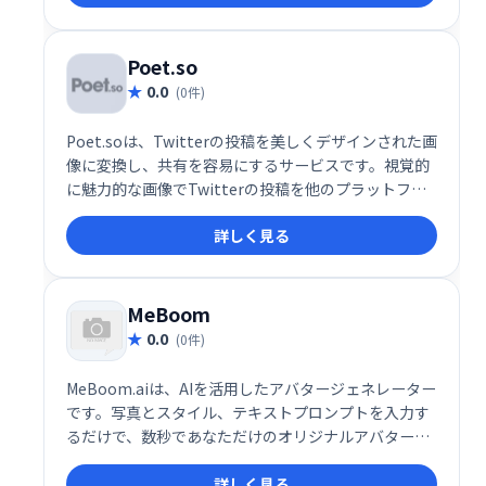
Poet.so
0.0
(0件)
Poet.soは、Twitterの投稿を美しくデザインされた画
像に変換し、共有を容易にするサービスです。視覚的
に魅力的な画像でTwitterの投稿を他のプラットフォ
ームに共有することで、より多くの注目を集め、エン
詳しく見る
ゲージメントを高めることができます。 簡単に美しい
画像を作成し、Twitterの情報を効果的に発信しまし
ょう。
MeBoom
0.0
(0件)
MeBoom.aiは、AIを活用したアバタージェネレーター
です。写真とスタイル、テキストプロンプトを入力す
るだけで、数秒であなただけのオリジナルアバターを
作成できます。様々なスタイルから選べ、簡単にカス
詳しく見る
タマイズが可能。App StoreとGoogle Playでアプリ