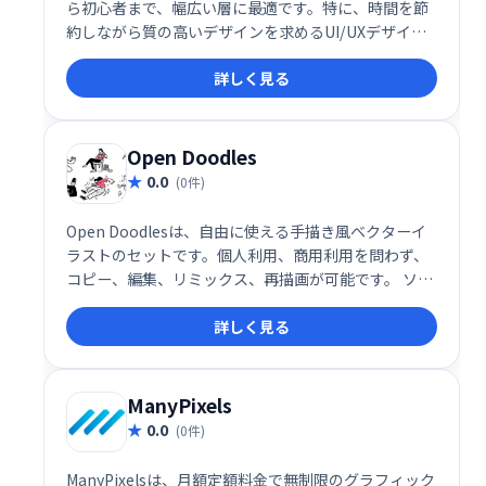
ら初心者まで、幅広い層に最適です。特に、時間を節
約しながら質の高いデザインを求めるUI/UXデザイナ
ー、マーケティング担当者、Web開発者に向いていま
詳しく見る
す。
Open Doodles
0.0
(0件)
Open Doodlesは、自由に使える手描き風ベクターイ
ラストのセットです。個人利用、商用利用を問わず、
コピー、編集、リミックス、再描画が可能です。 ソー
スファイルのダウンロードに加え、ジェネレーターで
詳しく見る
オリジナルイラストの作成もできます。多様なデザイ
ンニーズに対応し、手軽に高品質なイラストを使用で
きます。
ManyPixels
0.0
(0件)
ManyPixelsは、月額定額料金で無制限のグラフィック