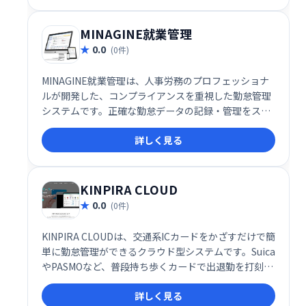
MINAGINE就業管理
0.0
(0件)
MINAGINE就業管理は、人事労務のプロフェッショナ
ルが開発した、コンプライアンスを重視した勤怠管理
システムです。正確な勤怠データの記録・管理をスム
ーズに行い、人事労務業務の効率化を支援します。安
詳しく見る
心して利用できる、信頼性の高いシステムです。
KINPIRA CLOUD
0.0
(0件)
KINPIRA CLOUDは、交通系ICカードをかざすだけで簡
単に勤怠管理ができるクラウド型システムです。Suica
やPASMOなど、普段持ち歩くカードで出退勤を打刻で
きます。登録スタッフ30名までは無料で利用可能で
詳しく見る
す。面倒な操作がなく、スムーズな勤怠管理を実現し