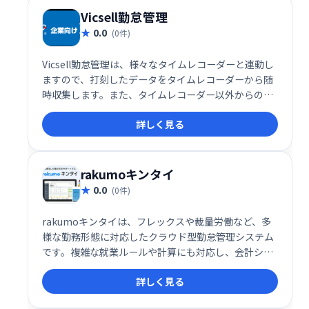
Vicsell勤怠管理
0.0
(0件)
Vicsell勤怠管理は、様々なタイムレコーダーと連動し
ますので、打刻したデータをタイムレコーダーから随
時収集します。また、タイムレコーダー以外からの打
刻も可能です(Webブラウザ/携帯電話/スマートフォ
詳しく見る
ン)。
rakumoキンタイ
0.0
(0件)
rakumoキンタイは、フレックスや裁量労働など、多
様な勤務形態に対応したクラウド型勤怠管理システム
です。複雑な就業ルールや計算にも対応し、会計シス
テムとの連携も可能です。スマホ打刻にも対応し、正
詳しく見る
確な勤務情報の把握と効率的な集計を実現します。働
き方改革法にも準拠しています。