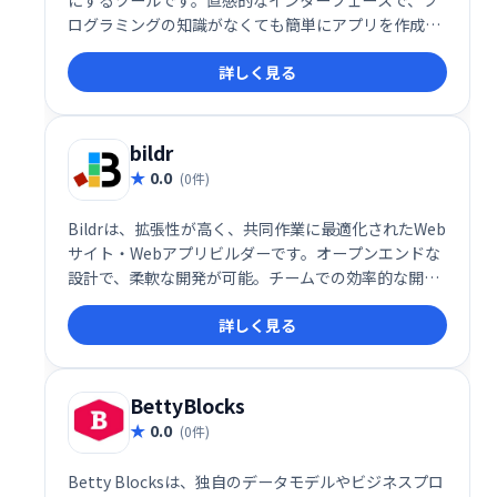
にするツールです。直感的なインターフェースで、プ
ログラミングの知識がなくても簡単にアプリを作成で
きます。デザイン、機能追加、公開まで、すべてをワ
詳しく見る
ンストップで行えるため、迅速なアプリ開発を実現し
ます。 アイデアを形にするための、手軽で強力なツー
ルとして最適です。
bildr
0.0
(0件)
Bildrは、拡張性が高く、共同作業に最適化されたWeb
サイト・Webアプリビルダーです。オープンエンドな
設計で、柔軟な開発が可能。チームでの効率的な開発
と、多様なニーズに対応するウェブサイトやアプリケ
詳しく見る
ーション構築を支援します。
BettyBlocks
0.0
(0件)
Betty Blocksは、独自のデータモデルやビジネスプロ