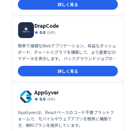
詳しく見る
DrapCode
0.0
(0件)
簡単で複雑なWebアプリケーション、有益なダッシュ
ボード、チャートとグラフを構築して、より重要なUI
でデータを表示します。 バックグラウンドジョブの実
行、外部API呼び出し、セキュアなSSLレイヤーを介し
詳しく見る
たデータの送受信。 ユーザーのさまざまな階層などの
役割と権限、およびアクセス制御を管理します。
AppGyver
0.0
(0件)
AppGyverは、Reactベースのコード不要プラットフ
ォームで、モバイルやウェブアプリを簡単に構築で
き、無料プランを提供しています。