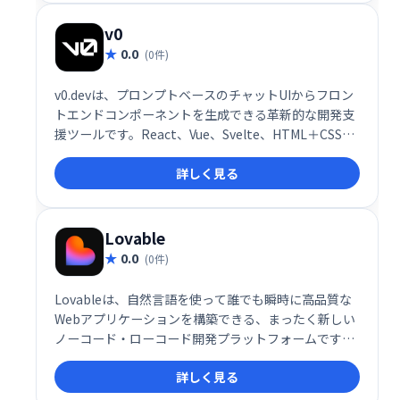
る革新的な仕組みを提供しています。
v0
0.0
(0件)
v0.devは、プロンプトベースのチャットUIからフロン
トエンドコンポーネントを生成できる革新的な開発支
援ツールです。React、Vue、Svelte、HTML＋CSSと
いった主要なフロントエンド技術に対応し、プログラ
詳しく見る
マーが自然言語でUIやコードの指示を出すだけで、す
ぐに利用可能なコードを生成します。コードはそのま
まコピー・ダウンロードできるだけでなく、shadcn
CLIを使ってNext.jsプロジェクトへの組み込みまで一
Lovable
気に行える点が大きな特長です。
0.0
(0件)
Lovableは、自然言語を使って誰でも瞬時に高品質な
Webアプリケーションを構築できる、まったく新しい
ノーコード・ローコード開発プラットフォームです。
「アイデアからアプリまで数秒」というコンセプトの
詳しく見る
もと、Lovableは“スーパーヒューマンなフルスタック
エンジニア”として、開発の常識を根底から覆します。