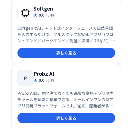
Softgen
0.0
(0件)
SoftgenはAIチャット式インターフェースで自然言語
を入力するだけで、フルスタックなWebアプリ（フロ
ントエンド／バックエンド／認証／決済／DBなど）を
自動生成し、迅速に展開できる開発プラットフォーム
詳しく見る
です
Probz AI
P
0.0
(0件)
Probz AIは、開発者でなくても高度な業務アプリや内
部ツールを瞬時に構築できる、オールインワンのAIア
プリ開発プラットフォームです。従来、開発者が多く
の時間を費やしていたERPやCRM、顧客ポータル、業
詳しく見る
務プロセス自動化ツールといったカスタム業務アプリ
ケーションの構築を、プロンプト入力だけで完結させ