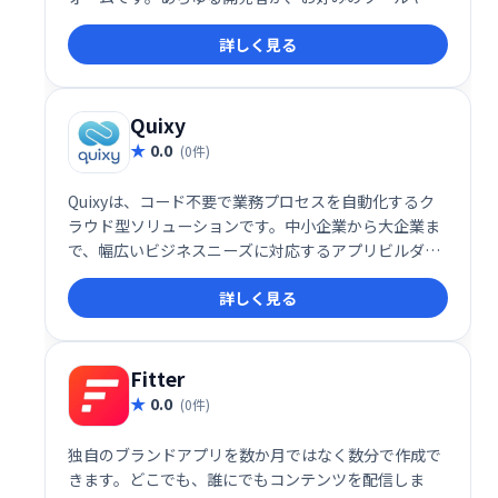
語でアプリ開発・運用が可能。企業に必要な制御と信
詳しく見る
頼性を確保しつつ、柔軟性と信頼性を提供します。堅
牢なエコシステムと統合データサービスにより、最新
アプリケーションの導入と保守を簡素化します。様々
な言語に対応し、スムーズな開発ワークフローを実現
Quixy
します。
0.0
(0件)
Quixyは、コード不要で業務プロセスを自動化するク
ラウド型ソリューションです。中小企業から大企業ま
で、幅広いビジネスニーズに対応するアプリビルダー
プラットフォームを提供します。会計・財務、人事、
詳しく見る
法務など、様々な部門の業務効率化を支援する既製の
ワークフローやアプリケーションも用意。ビジネスプ
ロセスの合理化を実現し、生産性向上に貢献します。
Fitter
0.0
(0件)
独自のブランドアプリを数か月ではなく数分で作成で
きます。どこでも、誰にでもコンテンツを配信しま