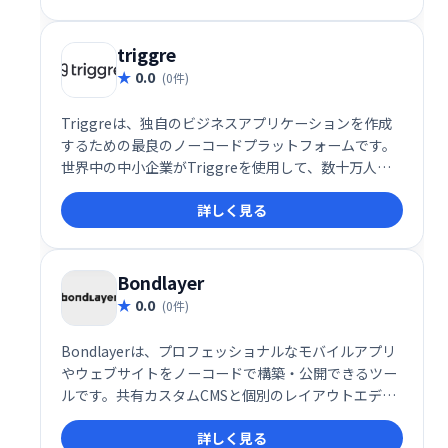
なたのビジネスを加速させる、革新的なアプリ開発ソ
リューションです。
triggre
0.0
(0件)
Triggreは、独自のビジネスアプリケーションを作成
するための最良のノーコードプラットフォームです。
世界中の中小企業がTriggreを使用して、数十万人の
ユーザーにサービスを提供するアプリケーションを作
詳しく見る
成してきました。
Bondlayer
0.0
(0件)
Bondlayerは、プロフェッショナルなモバイルアプリ
やウェブサイトをノーコードで構築・公開できるツー
ルです。共有カスタムCMSと個別のレイアウトエディ
タを提供し、多言語対応、リアルタイムフィルター、
詳しく見る
フォームなど豊富な機能を備えています。複雑なコー