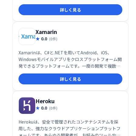
ルアプリを作成して起動するためのクリエイティブツ
詳しく見る
ールです。
Xamarin
0.0
(0件)
Xamarinは、C#と.NETを用いてAndroid、iOS、
Windowsモバイルアプリをクロスプラットフォーム開
発できるプラットフォームです。一度の開発で複数の
OSに対応するアプリを提供できるため、開発効率を大
詳しく見る
幅に向上させます。各プラットフォーム向けの個別開
発が不要な利便性から、開発者やデザイナーに広く利
用されています。コスト削減と迅速な開発を実現した
い企業に最適なソリューションです。
Heroku
0.0
(0件)
Herokuは、安全で管理されたコンテナシステムを採
用した、強力なクラウドアプリケーションプラットフ
ォームです。あらゆる開発者が、お好みのツールや言