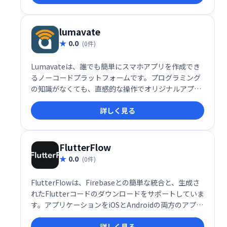
ディング不要で、理想のアプリやウェブサイトを簡単
に実現できます。
lumavate
0.0
(0件)
Lumavateは、誰でも簡単にスマホアプリを作成でき
るノーコードプラットフォームです。プログラミング
の知識がなくても、直感的な操作でオリジナルアプリ
を開発できます。ビジネスアプリからゲームまで、幅
詳しく見る
広い用途に対応し、迅速な開発とスムーズなリリース
を実現します。手軽にアプリ開発を始めたい方におす
すめです。
FlutterFlow
0.0
(0件)
FlutterFlowは、Firebaseとの簡単な統合と、生成さ
れたFlutterコードのダウンロードをサポートしていま
す。アプリケーションをiOSとAndroidの両方のアプリ
ストアに直接デプロイすることもできます。
詳しく見る