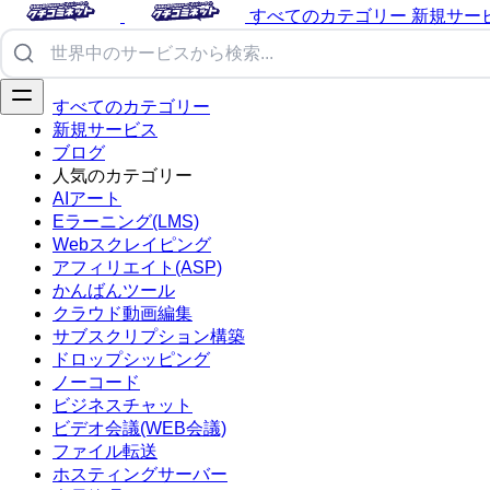
すべてのカテゴリー
新規サー
すべてのカテゴリー
新規サービス
ブログ
人気のカテゴリー
AIアート
Eラーニング(LMS)
Webスクレイピング
アフィリエイト(ASP)
かんばんツール
クラウド動画編集
サブスクリプション構築
ドロップシッピング
ノーコード
ビジネスチャット
ビデオ会議(WEB会議)
ファイル転送
ホスティングサーバー