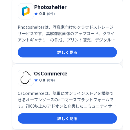
Photoshelter
0.0
(0件)
Photoshelterは、写真家向けのクラウドストレージ
サービスです。高解像度画像のアップロード、クライ
アントギャラリーの作成、プリント販売、デジタルダ
ウンロードのライセンス発行などが可能です。Webサ
詳しく見る
イトとeコマース機能を兼ね備え、クライアントとの
スムーズな画像共有や販売を促進します。 フル機能の
プラットフォームで、写真ビジネスの成長を支援しま
す。
OsCommerce
0.0
(0件)
OsCommerceは、簡単にオンラインストアを構築で
きるオープンソースのeコマースプラットフォームで
す。7000以上のアドオンと充実したコミュニティサポ
ートにより、カスタマイズ不要で手軽に始められま
詳しく見る
す。正確な在庫管理、配送先ベースの配送設定、高度
な検索機能など、ビジネスに必要な機能を備えていま