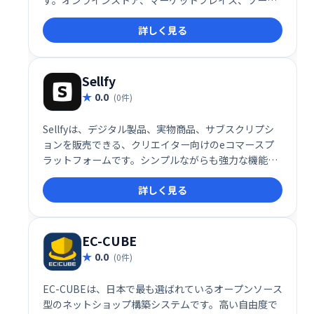
ャルメディアなど、多様な販売チャネルに対応し、ビ
詳しく見る
ジネスの開始から拡大までをサポートします。追加の
サービスやアプリは不要で、シンプルかつ効率的にビ
ジネスを管理できます。
Sellfy
0.0
(0件)
Sellfyは、デジタル製品、実物商品、サブスクリプシ
ョンを販売できる、クリエイター向けのeコマースプ
ラットフォームです。シンプルながらも強力な機能
で、販売から顧客管理までを効率化。クレジットカー
詳しく見る
ド不要で無料トライアルも可能です。直感的な操作性
と強力な販売機能で、あなたのクリエイティブな作品
を世界へ届けましょう。
EC-CUBE
0.0
(0件)
EC-CUBEは、日本で最も選ばれているオープンソース
型のネットショップ構築システムです。高い自由度で