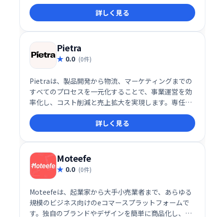
し、在庫、仕入、販売を一元管理できます。顧客デー
詳しく見る
タに基づいたパーソナライズされたショッピング体験
を提供し、販売促進とブランドロイヤルティ向上を支
援します。QuickBooks OnlineやShipStationなどと
の連携も可能で、ビジネスオペレーションを効率化し
Pietra
ます。iPadやiPhoneでも利用可能です。
0.0
(0件)
Pietraは、製品開発から物流、マーケティングまでの
すべてのプロセスを一元化することで、事業運営を効
率化し、コスト削減と売上拡大を実現します。専任サ
ポート、柔軟な料金体系、簡単なオンライン操作で、
詳しく見る
ブランドの成長をサポートする理想的なプラットフォ
ームです。
Moteefe
0.0
(0件)
Moteefeは、起業家から大手小売業者まで、あらゆる
規模のビジネス向けのeコマースプラットフォームで
す。独自のブランドやデザインを簡単に商品化し、世