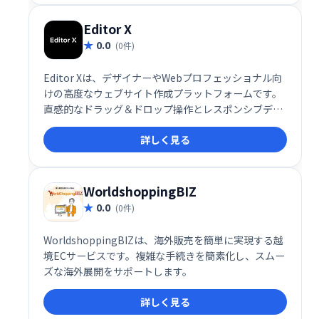
Editor X
0.0
(0件)
Editor Xは、デザイナーやWebプロフェッショナル向
けの高度なウェブサイト作成プラットフォームです。
直感的なドラッグ＆ドロップ操作とレスポンシブデザ
インで、洗練されたウェブサイトを簡単に構築できま
詳しく見る
す。カスタムコード追加や強力なCMS機能も備え、デ
ータ駆動型サイトや複雑なWebアプリケーションにも
対応。eコマース機能やSEOツールなど、ビジネスに必
要な機能が統合されています。
WorldshoppingBIZ
0.0
(0件)
WorldshoppingBIZは、海外販売を簡単に実現する越
境ECサービスです。複雑な手続きを簡素化し、スムー
ズな海外展開をサポートします。
詳しく見る