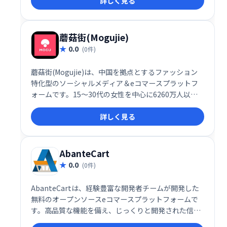
詳しく見る
売上向上に貢献します。 一瞬の遅延も許さない、高速
でレスポンシブなランディングページで、あなたのビ
ジネスを加速させましょう。
蘑菇街(Mogujie)
0.0
(0件)
蘑菇街(Mogujie)は、中国を拠点とするファッション
特化型のソーシャルメディア＆eコマースプラットフ
ォームです。15～30代の女性を中心に6260万人以上
の月間アクティブユーザーを擁し、ファッションコン
詳しく見る
テンツ、商品、サービスを提供しています。中国市場
における若年層女性へのリーチを目指す企業にとっ
て、強力なマーケティングツールとなります。
AbanteCart
0.0
(0件)
AbanteCartは、経験豊富な開発者チームが開発した
無料のオープンソースeコマースプラットフォームで
す。高品質な機能を備え、じっくりと開発された信頼
性の高いシステムで、あなたのオンラインストア構築