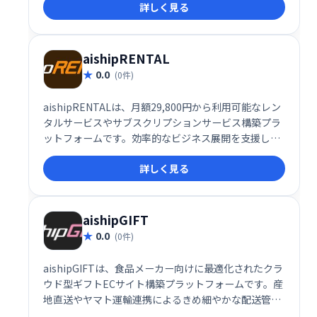
詳しく見る
を支援します。 商業目的ではなく、ユーザーへの貢献
を第一に考えて開発されたAbanteCartで、最高のeコ
マース体験を実現しましょう。
aishipRENTAL
0.0
(0件)
aishipRENTALは、月額29,800円から利用可能なレン
タルサービスやサブスクリプションサービス構築プラ
ットフォームです。効率的なビジネス展開を支援しま
す。
詳しく見る
aishipGIFT
0.0
(0件)
aishipGIFTは、食品メーカー向けに最適化されたクラ
ウド型ギフトECサイト構築プラットフォームです。産
地直送やヤマト運輸連携によるきめ細やかな配送管
理、複数お届け先への対応、使いやすい熨斗設定機能