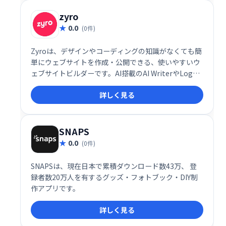
す。28万人以上のストアオーナーが利用する実績ある
システムです。
zyro
0.0
(0件)
Zyroは、デザインやコーディングの知識がなくても簡
単にウェブサイトを作成・公開できる、使いやすいウ
ェブサイトビルダーです。AI搭載のAI WriterやLogo
Makerなどの機能で、短時間でプロフェッショナルな
詳しく見る
ウェブサイトを構築可能。コピーライターやデザイナ
ーを雇う必要がなく、コストを抑えながら効率的にウ
ェブサイト運営を始められます。
SNAPS
0.0
(0件)
SNAPSは、現在日本で累積ダウンロード数43万、 登
録者数20万人を有するグッズ・フォトブック・DIY制
作アプリです。
詳しく見る