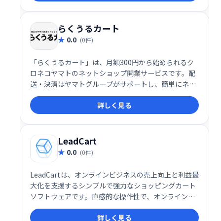
ーバル展開にも最適です。大規模な販売と成長を目指
す企業に最適なソリューションです。
らくうるカート
0.0
(0件)
「らくうるカート」は、月額300円から始められるク
ロネコヤマトのネットショップ開業サービスです。配
送・決済はヤマトグループがサポートし、簡単にネッ
トショップを運営できます。30日間の無料お試し期間
詳しく見る
があるので、気軽にあなただけのショップを開設して
みませんか？
LeadCart
0.0
(0件)
LeadCartは、オンラインビジネスの売上向上と利益最
大化を支援するシンプルで強力なショッピングカート
ソフトウェアです。直感的な操作性で、オンライン起
業家の皆様が効率的に商品販売を行い、ビジネスを成
詳しく見る
長させるお手伝いをします。