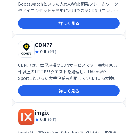
Bootswatchといった人気のWeb開発フレームワーク
やアイコンセットを簡単に利用できるCDN（コンテン
ツデリバリーネットワーク）です。高速かつ信頼性の
詳しく見る
高い配信で、開発効率を向上させます。最新のライブ
ラリをすぐにプロジェクトに組み込み、スムーズな
Web開発を実現しましょう。
CDN77
0.0
(0件)
CDN77は、世界規模のCDNサービスです。毎秒400万
件以上のHTTPリクエストを処理し、Udemyや
Sport1といった大手企業も利用しています。6大陸60
以上の拠点から、高トラフィックやDDoS攻撃にも耐
詳しく見る
えうる安定した配信を実現。世界中のユーザーへ最高
のオンライン体験を提供します。
imgix
0.0
(0件)
imgixは、高速なウェブサイトやアプリ向けに画像を