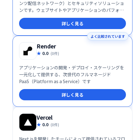
ンツ配信ネットワーク）とセキュリティソリューショ
ンです。ウェブサイトやアプリケーションのパフォー
マンスを向上させ、サイバー攻撃から保護します。待
詳しく見る
ち時間の短縮、可用性の向上を実現し、コンバージョ
ン率の向上とユーザー体験の改善に貢献します。公
よく比較されています
共・民間部門を問わず、幅広い企業が利用していま
す。
Render
0.0
(0件)
アプリケーションの開発・デプロイ・スケーリングを
一元化して提供する、次世代のフルマネージド
PaaS（Platform as a Service）です
詳しく見る
Vercel
0.0
(0件)
Next.jsを開発したチームによって提供されているフロ