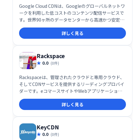
Google Cloud CDNは、Googleのグローバルネットワ
ークを利用した低コストのコンテンツ配信サービスで
す。世界90ヶ所のデータセンターから高速かつ安定し
たコンテンツ配信を実現し、ユーザー体験を向上させ
詳しく見る
ます。低遅延で高可用性なコンテンツ配信をお探しな
ら、Google Cloud CDNをご検討ください。
Rackspace
0.0
(0件)
Rackspaceは、管理されたクラウドと専用クラウド、
そしてCDNサービスを提供するリーディングプロバイ
ダーです。eコマースサイトやWebアプリケーション
など、様々なウェブサイトのパフォーマンス向上に貢
詳しく見る
献します。信頼性の高いインフラと専門的なサポート
により、お客様のビジネス成長を支援します。
KeyCDN
0.0
(0件)