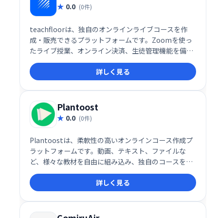
0.0
(0件)
teachfloorは、独自のオンラインライブコースを作
成・販売できるプラットフォームです。Zoomを使っ
たライブ授業、オンライン決済、生徒管理機能を備
え、手軽にオンライン講座を始められます。ブランド
詳しく見る
を活かしたコース展開で、生徒獲得とビジネス拡大を
サポートします。
Plantoost
0.0
(0件)
Plantoostは、柔軟性の高いオンラインコース作成プ
ラットフォームです。動画、テキスト、ファイルな
ど、様々な教材を自由に組み込み、独自のコースを設
計できます。価格設定やコンテンツ配信も自由にカス
詳しく見る
タマイズ可能。生徒には、Q&A、クイズ、進捗レポー
ト、修了証書を提供し、効果的な学習を支援します。
ComiruAir