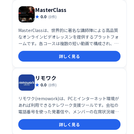
MasterClass
0.0
(0件)
MasterClassは、世界的に著名な講師陣による高品質
なオンラインビデオレッスンを提供するプラットフォ
ームです。各コースは複数の短い動画で構成され、分
かりやすく、実践的な学習体験を提供します。映画制
詳しく見る
作から料理、音楽まで、幅広い分野のコースが用意さ
れており、スキルアップを目指す方におすすめです。
リモワク
0.0
(0件)
リモワク(remowork)は、PCとインターネット環境が
あれば利用できるテレワーク支援ツールです。会社の
電話番号を使った発着信や、メンバーの在席状況確認
（写真）など、スムーズなテレワークを実現する機能
詳しく見る
を提供します。場所を選ばず、効率的な業務遂行をサ
ポートします。