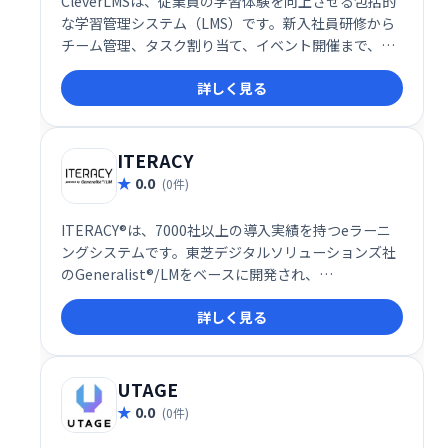
CleverLMSは、従業員の学習体験を向上させる包括的
な学習管理システム（LMS）です。新入社員研修から
チーム管理、タスク割り当て、イベント開催まで、組
織の学習ニーズを網羅します。ゲーミフィケーション
詳しく見る
やフィードバック機能でエンゲージメントを高め、ダ
ッシュボードによるデータ分析で効果的な意思決定を
支援します。直感的なUI、モバイル対応、カスタムブ
ランディングにも対応。よりスマートで効率的な職場
ITERACY
を実現します。
0.0
(0件)
ITERACY®は、7000社以上の導入実績を持つeラーニ
ングシステムです。東芝デジタルソリューションズ社
のGeneralist®/LMをベースに開発され、
LMS(Learning Management System)として、企業
詳しく見る
の学習・研修ニーズに対応します。効率的な学習環境
を提供し、従業員のスキルアップを支援します。
UTAGE
0.0
(0件)