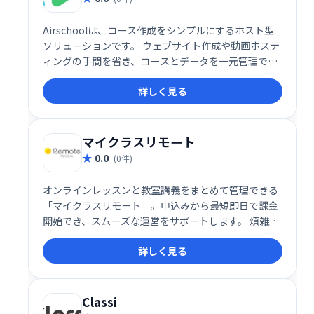
Airschoolは、コース作成をシンプルにするホスト型
ソリューションです。 ウェブサイト作成や動画ホステ
ィングの手間を省き、コースとデータを一元管理でき
ます。 洗練された公開プロファイルで、学習者へ効果
詳しく見る
的にコースを提供可能です。 複雑な設定不要で、すぐ
にコース公開を始められます。
マイクラスリモート
0.0
(0件)
オンラインレッスンと教室講義をまとめて管理できる
「マイクラスリモート」。申込みから最短即日で課金
開始でき、スムーズな運営をサポートします。 煩雑な
管理業務を効率化し、運営の負担を軽減。 柔軟なシス
詳しく見る
テムで、様々な学習形態に対応可能です。
Classi