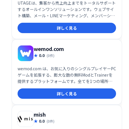
UTAGEは、集客から売上向上までをトータルサポート
するオールインワンソリューションです。ウェブサイ
ト構築、メール・LINEマーケティング、メンバーシッ
プ管理、決済処理、顧客情報管理、業務自動化など、
詳しく見る
ビジネスに必要な機能を網羅。煩雑な作業を効率化
し、売上アップを実現します。集客や売上向上でお悩
みの事業者様は、ぜひUTAGEをご検討ください。
wemod.com
0.0
(0件)
wemod.com は、お気に入りのシングルプレイヤーPC
ゲームを拡張する、膨大な数の無料ModとTrainerを
提供するプラットフォームです。全てを1つの場所に
集約し、簡単にアクセスできます。ゲームプレイをカ
詳しく見る
スタマイズし、新たな楽しみ方を見つけましょう！数
千ものModとTrainerが、あなたのゲーム体験をレベ
ルアップさせます。wemod.comで、今すぐお好みの
ゲームを探して、プレイスタイルを自由にカスタマイ
mish
ズしましょう！
0.0
(0件)