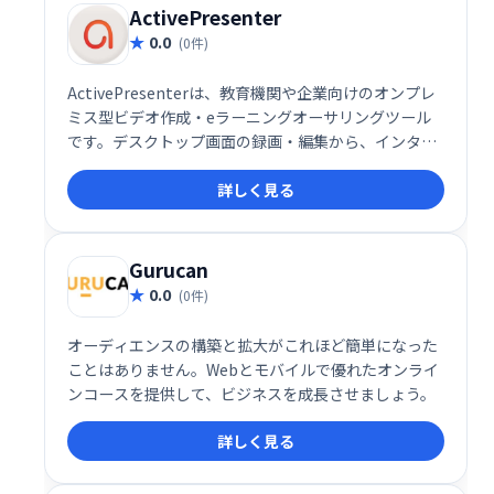
ActivePresenter
0.0
(0件)
ActivePresenterは、教育機関や企業向けのオンプレ
ミス型ビデオ作成・eラーニングオーサリングツール
です。デスクトップ画面の録画・編集から、インタラ
クティブなHTML5コンテンツ作成まで、幅広い機能を
詳しく見る
提供します。オーディオ/ビデオ編集機能も充実してお
り、Mac/Windows両対応で作成したコンテンツはあ
らゆるモバイルデバイスで共有可能です。効率的なe
ラーニングコンテンツ制作を実現します。
Gurucan
0.0
(0件)
オーディエンスの構築と拡大がこれほど簡単になった
ことはありません。Webとモバイルで優れたオンライ
ンコースを提供して、ビジネスを成長させましょう。
詳しく見る