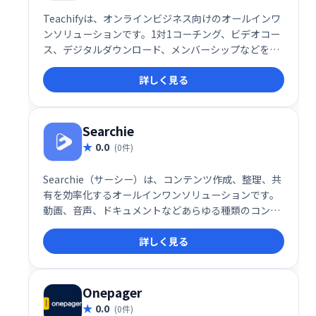
Teachifyは、オンラインビジネス向けのオールインワ
ンソリューションです。1対1コーチング、ビデオコー
ス、デジタルダウンロード、メンバーシップなどを、
簡単に管理・販売できます。堅牢で洗練されたシステ
詳しく見る
ムを、手頃な価格で提供。あなたの才能を収益化し、
ビジネスを成長させましょう！
Searchie
0.0
(0件)
Searchie（サーシー）は、コンテンツ作成、整理、共
有を効率化するオールインワンソリューションです。
動画、音声、ドキュメントなどあらゆる種類のコンテ
ンツを統合的に管理し、検索・共有を容易にします。
詳しく見る
知識や経験を活かしたコンテンツビジネスの構築を強
力にサポート。視聴者とのエンゲージメントを高め、
収益化を促進します。柔軟で使いやすいインターフェ
ースで、コンテンツを最大限に活用しましょう。
Onepager
0.0
(0件)