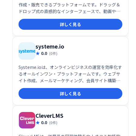
作成・販売できるプラットフォームです。ドラッグ＆
ドロップ式の直感的なインターフェースで、動画やク
イズなどを自由に組み込み、プロフェッショナルなコ
詳しく見る
ースを制作できます。高い自由度と柔軟性を備え、幅
広い学習ニーズに対応します。多くの利用者に支持さ
れ、オンライン教育ビジネスを始める最適な選択肢で
す。
systeme.io
0.0
(0件)
Systeme.ioは、オンラインビジネスの運営を効率化す
るオールインワン・プラットフォームです。ウェブサ
イト作成、メールマーケティング、会員サイト構築、
アフィリエイト機能など、ビジネスに必要なツールが
詳しく見る
全て揃っています。30万人以上の起業家が利用し、そ
の信頼性を証明しています。規模や目的に関わらず、
オンラインビジネスの成長を強力にサポートします。
無料トライアルもご用意していますので、ぜひお試し
CleverLMS
ください。
0.0
(0件)