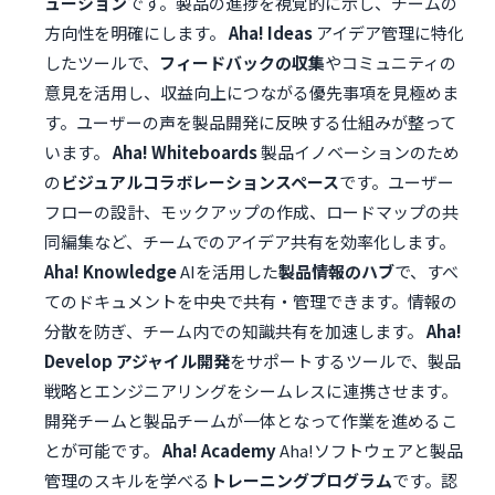
ューション
です。製品の進捗を視覚的に示し、チームの
方向性を明確にします。
Aha! Ideas
アイデア管理に特化
したツールで、
フィードバックの収集
やコミュニティの
意見を活用し、収益向上につながる優先事項を見極めま
す。ユーザーの声を製品開発に反映する仕組みが整って
います。
Aha! Whiteboards
製品イノベーションのため
の
ビジュアルコラボレーションスペース
です。ユーザー
フローの設計、モックアップの作成、ロードマップの共
同編集など、チームでのアイデア共有を効率化します。
Aha! Knowledge
AIを活用した
製品情報のハブ
で、すべ
てのドキュメントを中央で共有・管理できます。情報の
分散を防ぎ、チーム内での知識共有を加速します。
Aha!
Develop
アジャイル開発
をサポートするツールで、製品
戦略とエンジニアリングをシームレスに連携させます。
開発チームと製品チームが一体となって作業を進めるこ
とが可能です。
Aha! Academy
Aha!ソフトウェアと製品
管理のスキルを学べる
トレーニングプログラム
です。認