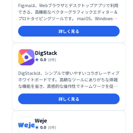
Figmaは、Webブラウザとデスクトップアプリで利用
できる、高機能なベクターグラフィックエディター＆
プロトタイピングツールです。 macOS、Windowsに
対応し、Figma Mirrorアプリでモバイルでのプレビュ
詳しく見る
ーも可能。チームでの共同作業に最適化され、デザイ
ンからプロトタイプ作成までをスムーズに行えます。
DigStack
0.0
(0件)
DigStackは、シンプルで使いやすいコラボレーティブ
ホワイトボードです。高額なツールにありがちな煩雑
な機能を省き、直感的な操作性でチームワークを促進
します。学習コストを抑え、大きな成果を提供するこ
詳しく見る
とで、チームの生産性向上に貢献します。
Weje
0.0
(0件)