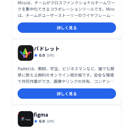
Miroは、チームがクロスファンクショナルチームワー
クを集中化できるコラボレーションツールです。Miro
は、チームがユーザーストーリーのワイヤフレームを
キャプチャ、管理、マッピングし、スクリプトを計画
詳しく見る
し、思考を構築するための迅速かつ簡単な方法です。
パドレット
0.0
(0件)
Padletは、教師、学生、ビジネスマンなど、誰でも簡
単に使える無料のオンライン掲示板です。安全な環境
で共同作業ができ、画像やリンクの共有、コンテンツ
の投稿が可能です。Webサイトへの埋め込みやソーシ
詳しく見る
ャルメディアへの投稿にも対応。ビデオ、画像、テキ
スト、ドキュメントなどを共有し、場所やデバイスを
選ばずに共同作業を促進します。
figma
0.0
(0件)