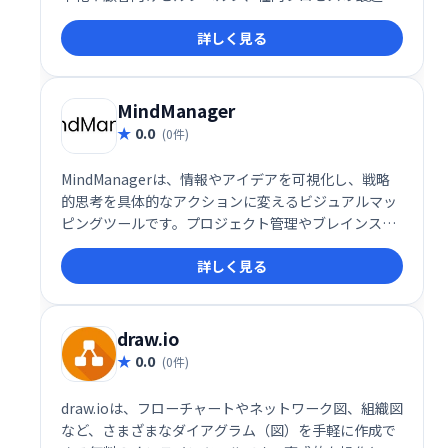
に最適。複雑なフローを分かりやすい選択肢形式で表
詳しく見る
示し、ユーザーをスムーズに導きます。ITスキル不要
で、ビジネス担当者自身が柔軟に作成・運用できるた
め、迅速な導入と改善が可能です。様々なビジネスシ
ーンで、ユーザー体験と業務効率の向上を実現しま
MindManager
す。
0.0
(0件)
MindManagerは、情報やアイデアを可視化し、戦略
的思考を具体的なアクションに変えるビジュアルマッ
ピングツールです。プロジェクト管理やブレインスト
ーミング、戦略計画など、複雑な情報を整理し、生産
詳しく見る
性を劇的に向上させます。
draw.io
0.0
(0件)
draw.ioは、フローチャートやネットワーク図、組織図
など、さまざまなダイアグラム（図）を手軽に作成で