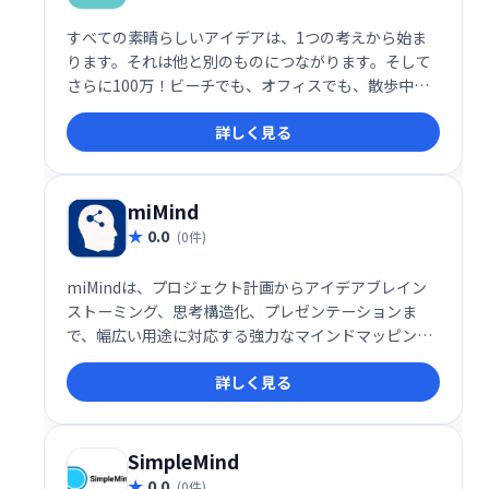
すべての素晴らしいアイデアは、1つの考えから始ま
ります。それは他と別のものにつながります。そして
さらに100万！ビーチでも、オフィスでも、散歩中で
も、MindNodeを使用すると、すべての考えをキャプ
詳しく見る
チャして、アイデアの明確な画像に変えることができ
ます。
miMind
0.0
(0件)
miMindは、プロジェクト計画からアイデアブレイン
ストーミング、思考構造化、プレゼンテーションま
で、幅広い用途に対応する強力なマインドマッピング
ツールです。アイデア作成・共有をスムーズに行え、
詳しく見る
プロジェクトの設計やディスカッション、ポスター作
成なども効率化します。直感的な操作で思考を可視化
し、創造性を高め、チームワークを促進します。様々
なクリエイティブな活動に活用できます。
SimpleMind
0.0
(0件)