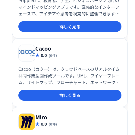
Poppletは、教育者、学生、ビジネスパーソン向けの
マインドマッピングアプリです。直感的なインターフ
ェースで、アイデアや思考を視覚的に整理できます。
四角形(popple)を使って情報を分類し、名前変更、サ
詳しく見る
イズ変更、移動も可能です。プロジェクト計画やブレ
ーンストーミングに最適で、視覚学習の強化にも役立
ちます。
Cacoo
0.0
(0件)
Cacoo（カクー）は、クラウドベースのリアルタイム
共同作業型図作成ツールです。UML、ワイヤーフレー
ム、サイトマップ、フローチャート、ネットワーク図
など、様々な図表を簡単に作成できます。直感的な操
詳しく見る
作性でチームメンバーと同時に作業し、スムーズな情
報共有を実現します。アイデアの可視化やプロジェク
トの進捗管理に最適なツールです。
Miro
0.0
(0件)