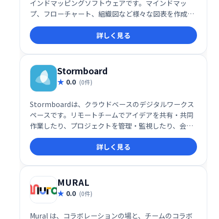
インドマッピングソフトウェアです。マインドマッ
プ、フローチャート、組織図など様々な図表を作成で
き、思考の整理やチームでのブレインストーミングに
詳しく見る
最適
Stormboard
0.0
(0件)
Stormboardは、クラウドベースのデジタルワークス
ペースです。リモートチームでアイデアを共有・共同
作業したり、プロジェクトを管理・監視したり、会議
を開催したりできます。Android/iOSアプリにも対応
詳しく見る
し、ホワイトボードや付箋を使ったコラボレーショ
ン、コメント追加、SSL暗号化による安全なデータ送
信を実現します。場所を選ばず、チームで効率的に作
業を進められます。
MURAL
0.0
(0件)
Mural は、コラボレーションの場と、チームのコラボ