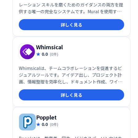
レーション スキルを磨くためのガイダンスの両方を提
供する唯一の完全なシステムです。Mural を使用する
と、進歩が速くなり、アイデアが改善され、チームが
詳しく見る
より幸せになり、一貫して優れた結果が得られます。
Whimsical
0.0
(0件)
Whimsicalは、チームコラボレーションを促進するビ
ジュアルツールです。アイデア出し、プロジェクト計
画、情報整理を効率化し、ドキュメント作成、ワイヤ
ーフレーム、フローチャート、マインドマップなどを
詳しく見る
一つのプラットフォームで実現します。直感的なイン
ターフェースで、チームメンバーとスムーズに連携
し、ビジュアル思考を促進します。複雑な情報を分か
りやすく整理し、生産性向上に貢献します。
Popplet
0.0
(0件)