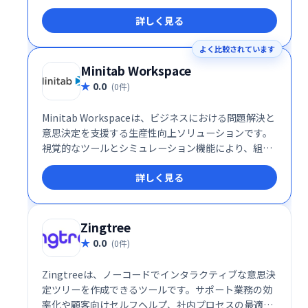
デザインツールです。視覚的にユニークで目を引くコ
詳しく見る
ンテンツを手軽に作成できるため、デザインのスキル
がなくてもプロフェッショナルな仕上がりを実現でき
よく比較されています
ます。
Minitab Workspace
0.0
(0件)
Minitab Workspaceは、ビジネスにおける問題解決と
意思決定を支援する生産性向上ソリューションです。
視覚的なツールとシミュレーション機能により、組織
のプロセスを可視化し、複雑な問題を効果的に分析で
詳しく見る
きます。業務改善やリスク管理をスムーズに進め、よ
り良い意思決定をサポートします。直感的な操作性
で、専門知識がなくても容易に利用可能です。
Zingtree
0.0
(0件)
Zingtreeは、ノーコードでインタラクティブな意思決
定ツリーを作成できるツールです。サポート業務の効
率化や顧客向けセルフヘルプ、社内プロセスの最適化