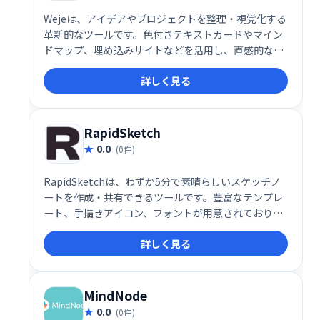
Wejeは、アイデアやプロジェクトを整理・視覚化する
革新的なツールです。色付きテキストカードやマイン
ドマップ、埋め込みサイトなどを活用し、直感的な操
作で作業を効率化。オンラインコラボレーションにも
詳しく見る
対応し、チームでの作業もスムーズに進められます。
9月と10月は全アカウント無料でご利用いただけま
す。独自のハイパースペースで、創造性を最大限に発
揮しましょう！
RapidSketch
0.0
(0件)
RapidSketchは、わずか5分で素晴らしいスケッチノ
ートを作成・共有できるツールです。豊富なテンプレ
ート、手描きアイコン、フォントが用意されており、
簡単にSketchnoteを作成できます。アイデアの可視
詳しく見る
化や会議の記録などに最適です。
MindNode
0.0
(0件)