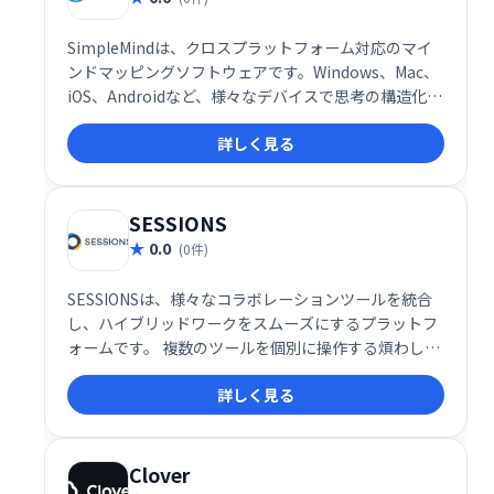
SimpleMindは、クロスプラットフォーム対応のマイ
ンドマッピングソフトウェアです。Windows、Mac、
iOS、Androidなど、様々なデバイスで思考の構造化、
分析、提示を支援します。直感的な操作で、ブランチ
詳しく見る
の作成、テキスト編集、要素の移動・回転などが可能
です。視覚的な思考ツールとして、アイデアの整理や
ブレインストーミングに最適です。
SESSIONS
0.0
(0件)
SESSIONSは、様々なコラボレーションツールを統合
し、ハイブリッドワークをスムーズにするプラットフ
ォームです。 複数のツールを個別に操作する煩わしさ
を解消し、1つの場所で全てのコミュニケーションを
詳しく見る
管理できます。 効率的な情報共有と円滑なチームワー
クを実現し、生産性の向上に貢献します。
Clover