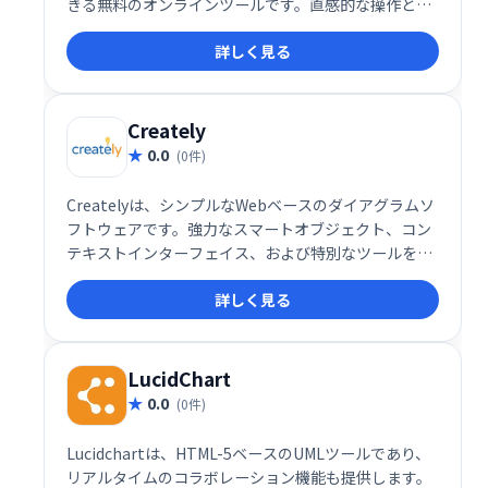
きる無料のオンラインツールです。直感的な操作と豊
富なテンプレートが特徴で、IT業界をはじめ、多くの
詳しく見る
ビジネスユーザーに利用されています。
Creately
0.0
(0件)
Createlyは、シンプルなWebベースのダイアグラムソ
フトウェアです。強力なスマートオブジェクト、コン
テキストインターフェイス、および特別なツールを備
えているため、<a
詳しく見る
href="http://ktkm.net/p/visio/">Visio</a>のよう
な他のソフトウェアと比べて、ユーザーはより迅速に
図を作成できます。
LucidChart
0.0
(0件)
Lucidchartは、HTML-5ベースのUMLツールであり、
リアルタイムのコラボレーション機能も提供します。