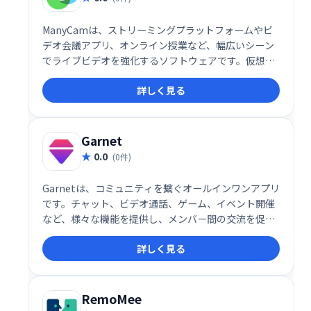
ManyCamは、ストリーミングプラットフォームやビ
デオ会議アプリ、オンライン授業など、幅広いシーン
でライブビデオを強化するソフトウェアです。仮想背
景やエフェクトの追加、複数のカメラ切り替えなどの
詳しく見る
高度な機能を搭載し、ビデオ通話や配信をより魅力的
に演出します。プロフェッショナルから初心者まで使
いやすい設計で、様々な用途に対応可能です。
Garnet
0.0
(0件)
Garnetは、コミュニティを繋ぐオールインワンアプリ
です。チャット、ビデオ通話、ゲーム、イベント開催
など、様々な機能を提供し、メンバー間の交流を促進
します。砕氷船機能なども搭載し、新たな出会いをサ
詳しく見る
ポートします。未来をシンプルにする、次世代コミュ
ニティアプリです。
RemoMee