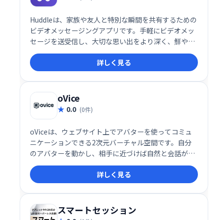
Huddleは、家族や友人と特別な瞬間を共有するための
ビデオメッセージングアプリです。手軽にビデオメッ
セージを送受信し、大切な思い出をより深く、鮮やか
に共有できます。 思い出を繋ぎ、大切な人とより緊密
詳しく見る
な関係を築きましょう。
oVice
0.0
(0件)
oViceは、ウェブサイト上でアバターを使ってコミュ
ニケーションできる2次元バーチャル空間です。自分
のアバターを動かし、相手に近づけば自然と会話が始
まり、距離に応じて音量も変化するため、まるで現実
詳しく見る
空間のような臨場感を味わえます。直感的な操作で、
手軽にバーチャル交流を楽しめます。場所を選ばず、
自然なコミュニケーションを促進する革新的なツール
です。
スマートセッション