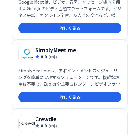
Google Meetは、ビデオ、音声、メッセージ機能を備
えたGoogleのビデオ会議プラットフォームです。ビジ
ネス会議、オンライン学習、友人との交流など、様々
なシーンで活用できます。シンプルで高機能なインタ
詳しく見る
ーフェースで、スムーズなコミュニケーションを実
現。場所を選ばず、チームや仲間と簡単に繋がること
を可能にします。 無料プランから利用でき、ビジネス
ニーズにも対応する柔軟性も魅力です。
SimplyMeet.me
0.0
(0件)
SimplyMeet.meは、アポイントメントスケジューリ
ングを簡単に実現するソリューションです。複雑な設
定は不要で、Zapierや主要カレンダー、ビデオプラッ
トフォームとの統合も可能です。スムーズな予約管理
詳しく見る
で、お客様と効率的なミーティングを実現します。業
務効率化に繋がるシンプルで使いやすいシステムで
す。
Crewdle
0.0
(0件)