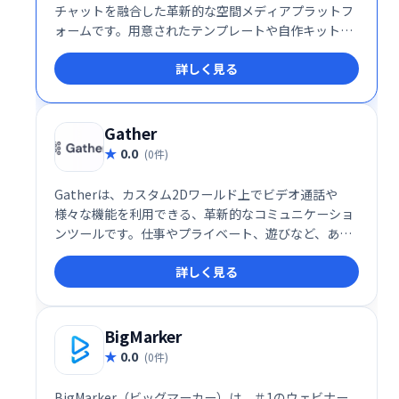
チャットを融合した革新的な空間メディアプラットフ
ォームです。用意されたテンプレートや自作キット
で、自分だけの空間を簡単に構築可能。ディナー、ポ
詳しく見る
ッドキャスト、コンサート、会議など、500以上のバ
ーチャル空間が利用可能です。あなただけの世界を創
造し、新たなコミュニケーション体験を創造しましょ
う。
Gather
0.0
(0件)
Gatherは、カスタム2Dワールド上でビデオ通話や
様々な機能を利用できる、革新的なコミュニケーショ
ンツールです。仕事やプライベート、遊びなど、あら
ゆるシーンで、より自然で楽しい集まりを実現しま
詳しく見る
す。集まることをより自発的で魅力的なものに変え、
新たなコミュニケーション体験を提供します。
BigMarker
0.0
(0件)
BigMarker（ビッグマーカー）は、＃1のウェビナー