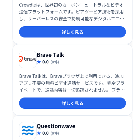
Crewdleは、世界初のカーボンニュートラルなビデオ
通信プラットフォームです。ピアツーピア技術を採用
し、サーバーレスの安全で持続可能なデジタルエコシ
ステムを実現しました。従来のビデオ会議システムと
詳しく見る
は異なり、環境への負荷を最小限に抑えながら、高品
質なコミュニケーションを提供します。一度の会話で
地球に貢献できる、革新的なソリューションです。
Brave Talk
0.0
(0件)
Brave Talkは、Braveブラウザ上で利用できる、追加
アプリ不要の無料ビデオ通話サービスです。 完全プラ
イベートで、通話内容は一切追跡されません。 ブラウ
ザだけで手軽に、安心してビデオ通話をお楽しみくだ
詳しく見る
さい。
Questionwave
0.0
(0件)