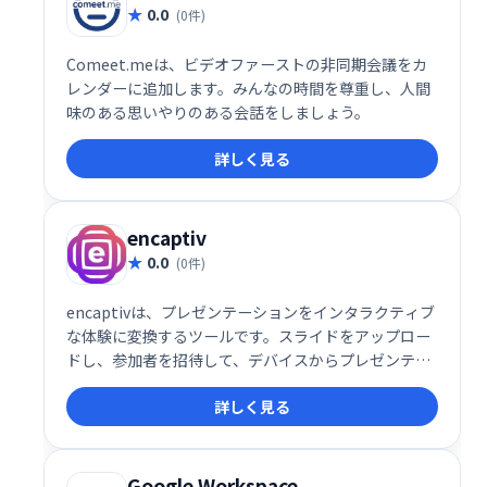
0.0
(0件)
Comeet.meは、ビデオファーストの非同期会議をカ
レンダーに追加します。みんなの時間を尊重し、人間
味のある思いやりのある会話をしましょう。
詳しく見る
encaptiv
0.0
(0件)
encaptivは、プレゼンテーションをインタラクティブ
な体験に変換するツールです。スライドをアップロー
ドし、参加者を招待して、デバイスからプレゼンテー
ションを操作できます。仮想、ハイブリッド、対面イ
詳しく見る
ベントに対応し、オーディエンスのエンゲージメント
を高め、フィードバックを収集できます。同時セッシ
ョンの開催や視聴者参加状況の追跡も可能です。顧
客、ドナー、ファンの獲得を支援します。
Google Workspace