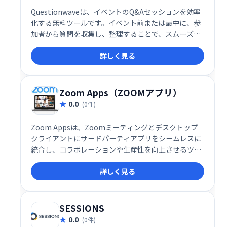
Questionwaveは、イベントのQ&Aセッションを効率
化する無料ツールです。イベント前または最中に、参
加者から質問を収集し、整理することで、スムーズな
質疑応答を実現します。登録不要ですぐに利用でき、
詳しく見る
迅速かつ組織的なQ&Aセッションをサポートします。
イベント主催者の時間と労力を大幅に削減し、より充
実した質疑応答の機会を提供します。
Zoom Apps（ZOOMアプリ）
0.0
(0件)
Zoom Appsは、Zoomミーティングとデスクトップ
クライアントにサードパーティアプリをシームレスに
統合し、コラボレーションや生産性を向上させるツー
ルです。現在約50種類のアプリが利用可能で、エンタ
詳しく見る
ーテインメントも強化します。会議中にアプリを直接
起動し、より効率的で充実したミーティングを実現で
きます。
SESSIONS
0.0
(0件)