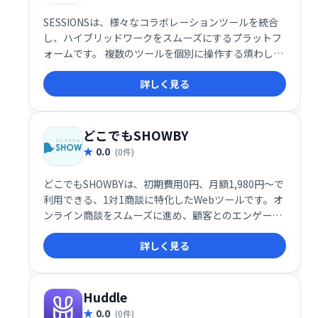
SESSIONSは、様々なコラボレーションツールを統合
し、ハイブリッドワークをスムーズにするプラットフ
ォームです。 複数のツールを個別に操作する煩わしさ
を解消し、1つの場所で全てのコミュニケーションを
詳しく見る
管理できます。 効率的な情報共有と円滑なチームワー
クを実現し、生産性の向上に貢献します。
どこでもSHOWBY
0.0
(0件)
どこでもSHOWBYは、初期費用0円、月額1,980円～で
利用できる、1対1商談に特化したWebツールです。オ
ンライン商談をスムーズに進め、顧客とのエンゲージ
メントを高めます。手軽に導入でき、効率的な営業活
詳しく見る
動を実現します。
Huddle
0.0
(0件)