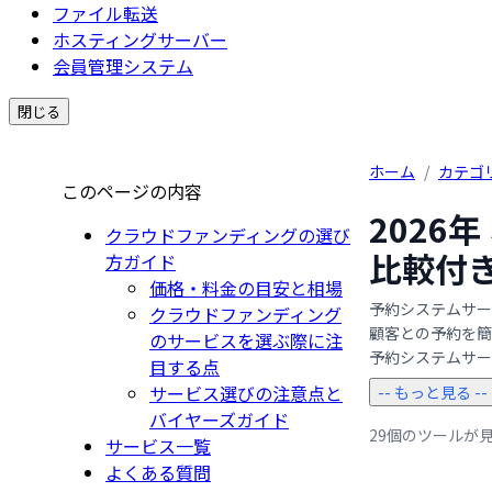
ファイル転送
ホスティングサーバー
会員管理システム
閉じる
ホーム
/
カテゴ
このページの内容
2026
クラウドファンディングの選び
比較付
方ガイド
価格・料金の目安と相場
予約システムサー
クラウドファンディング
顧客との予約を簡
のサービスを選ぶ際に注
予約システムサービ 
目する点
サービス選びの注意点と
-- もっと見る --
バイヤーズガイド
29個のツールが
サービス一覧
よくある質問