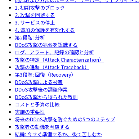
内部および外部のルーター、サーバー、ウェブサイトに
1. 初期攻撃のブロック
2. 攻撃を回避する
3. サービスの停止
4. 追加の保護を有効化する
第2段階: 分析
DDoS攻撃の兆候を認識する
ログ、アラート、記録の確認と分析
攻撃の特定（Attack Characterization）
攻撃の追跡（Attack Traceback）
第3段階: 回復（Recovery）
DDoS攻撃による被害
DDoS攻撃後の調整作業
DDoS攻撃から得られた教訓
コストと予算の比較
実施の重要性
将来のDDoS攻撃を防ぐための5つのステップ
攻撃者の動機を考慮する
結論: 今すぐ準備するか、後で苦しむか