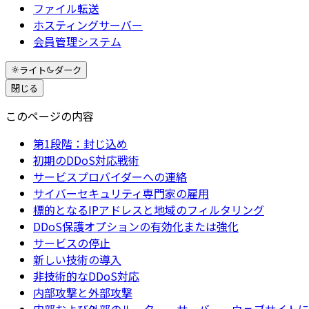
ファイル転送
ホスティングサーバー
会員管理システム
ライト
ダーク
閉じる
このページの内容
第1段階：封じ込め
初期のDDoS対応戦術
サービスプロバイダーへの連絡
サイバーセキュリティ専門家の雇用
標的となるIPアドレスと地域のフィルタリング
DDoS保護オプションの有効化または強化
サービスの停止
新しい技術の導入
非技術的なDDoS対応
内部攻撃と外部攻撃