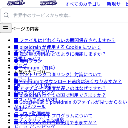
すべてのカテゴリー
新規サー
このページの内容
■ ファイルはどれくらいの期間保存されますか？
■ pixeldrain が使用する Cookie について
すべてのカテゴリー
■ 転送量の制限はどのように機能しますか？
新規サービス
● 無料プラン
ブログ
● Premium（有料）
人気のカテゴリー
■ ホットリンク（直リンク）対策について
AIアート
■ Premiumでダウンロード速度は速くなりますか？
Eラーニング(LMS)
■ アップロード速度が遅いのはなぜですか？
Webスクレイピング
■ pixeldrain は全ての国で利用できますか？
アフィリエイト(ASP)
■ Google検索で pixeldrain のファイルが見つからない
かんばんツール
理由
クラウド動画編集
■ アフィリエイトプログラムについて
サブスクリプション構築
■ pixeldrain のロゴは使用できますか？
ドロップシッピング