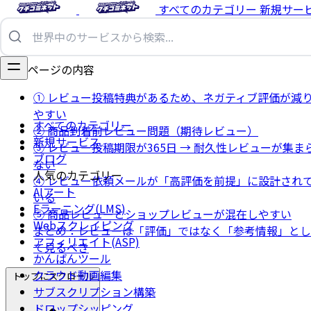
すべてのカテゴリー
新規サー
このページの内容
① レビュー投稿特典があるため、ネガティブ評価が減
やすい
すべてのカテゴリー
② 商品到着前レビュー問題（期待レビュー）
新規サービス
③ レビュー投稿期限が365日 → 耐久性レビューが集ま
ブログ
ない
人気のカテゴリー
④ レビュー依頼メールが「高評価を前提」に設計され
AIアート
いる
Eラーニング(LMS)
⑤ 商品レビューとショップレビューが混在しやすい
Webスクレイピング
まとめ：レビューは「評価」ではなく「参考情報」とし
アフィリエイト(ASP)
て見るべき
かんばんツール
クラウド動画編集
トップにスクロール
サブスクリプション構築
ドロップシッピング