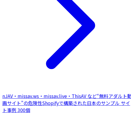
nJAV・missav.ws・missav.live・ThisAV など“無料アダルト
画サイト”の危険性
Shopifyで構築された日本のサンプル サイ
ト事例 300個