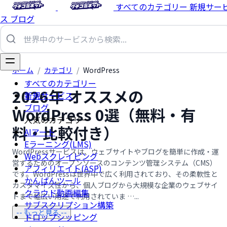
すべてのカテゴリー
新規サー
ス
ブログ
ホーム
/
カテゴリ
/
WordPress
すべてのカテゴリー
2026年 オススメの
新規サービス
ブログ
WordPress 0選（無料・有
人気のカテゴリー
料・比較付き）
AIアート
Eラーニング(LMS)
WordPressサービスは、ウェブサイトやブログを簡単に作成・運
Webスクレイピング
営するためのオープンソースのコンテンツ管理システム（CMS）
アフィリエイト(ASP)
です。WordPressは世界中で広く利用されており、その柔軟性と
かんばんツール
カスタマイズ性から、個人ブログから大規模な企業のウェブサイ
クラウド動画編集
トまで幅広い用途で利用されていま …...
サブスクリプション構築
-- もっと見る --
ドロップシッピング