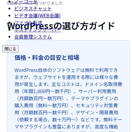
ノーコード
0個のツールが見つかりました
ビジネスチャット
ビデオ会議(WEB会議)
WordPressの選び方ガイド
ファイル転送
ホスティングサーバー
会員管理システム
閉じる
価格・料金の目安と相場
WordPress自体のソフトウェアは無料で利用でき
ますが、ウェブサイトを運用する際には様々な費
用が発生します。主なコストは、ドメイン名取得費
用（年間1,000円〜数千円）、サーバー利用費用
（月額数百円〜数万円）、テーマやプラグインの
購入費用（無料〜数万円）、セキュリティ対策費
用（月額数百円〜数千円）、デザイン・開発費用
（依頼する場合、数十万円〜）などです。無料テー
マやプラグインも豊富にありますが、高度な機能